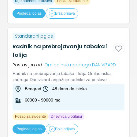
Nije potrebno iskustvo
Posao za studente
Pogledaj oglas
Brza prijava
Standardni oglas
Radnik na prebrojavanju tabaka i
folija
Postavljen od:
Omladinska zadruga DANIVIZARD
Radnik na prebrojavanju tabaka i folija Omladinska
zadruga Danivizard angažuje radnike za poslove
prebrojavanja tabaka i...
Beograd
48 dana do isteka
60000 - 90000 rsd
Posao za studente
Dnevnica u oglasu
Pogledaj oglas
Brza prijava