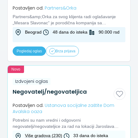
Postavljen od:
Partners&Orka
Partners&amp;Orka za svog klijenta radi oglašavanje
„Mesara Slavonac“ je porodična kompanija sa
dugogodišnjom tradicijom...
Beograd
48 dana do isteka
90.000 rsd
Pogledaj oglas
Brza prijava
Novo
Izdvojeni oglas
Negovatelj/negovateljica
Postavljen od:
Ustanova socijalne zaštite Dom
Avalska oaza
Potrebni su nam vredni i odgovorni
negovatelji/negovateljice za rad na lokaciji Jaroslava
Černog 13, Beograd.Prijavite s...
Više gradova (230)
33 dana do isteka