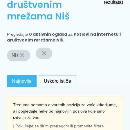
društvenim
rezultata)
mrežama Niš
0 aktivnih oglasa
Poslovi na internetu i
Pregledajte
za
društvenim mrežama Niš
.
Niš
Najnovije
Uskoro ističe
Trenutno nemamo otvorenih pozicija za vaše kriterijume,
ali pogledajte neke od najnovijih poslova koje smo
izdvojili za vas:
|
Pokušajte sa širim pretragom ili promenite filtere