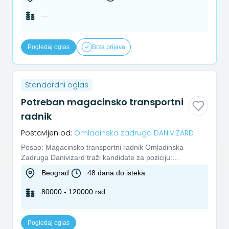
—
Pogledaj oglas
Brza prijava
Standardni oglas
Potreban magacinsko transportni
radnik
Postavljen od:
Omladinska zadruga DANIVIZARD
Posao: Magacinsko transportni radnik Omladinska
Zadruga Danivizard traži kandidate za poziciju:
Magacinsko transportni r...
Beograd
48 dana do isteka
80000 - 120000 rsd
Pogledaj oglas