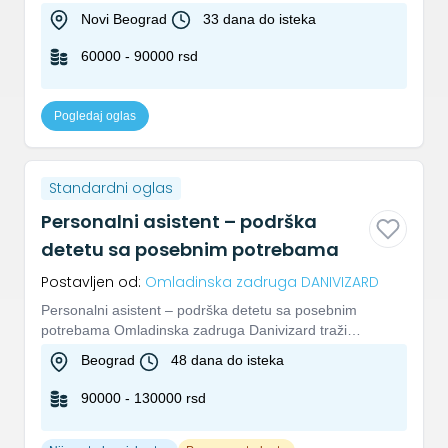
promoter u izložbe...
Novi Beograd
33 dana do isteka
60000 - 90000 rsd
Pogledaj oglas
Standardni oglas
Personalni asistent – podrška
detetu sa posebnim potrebama
Postavljen od:
Omladinska zadruga DANIVIZARD
Personalni asistent – podrška detetu sa posebnim
potrebama Omladinska zadruga Danivizard traži
personalnog asistenta koj...
Beograd
48 dana do isteka
90000 - 130000 rsd