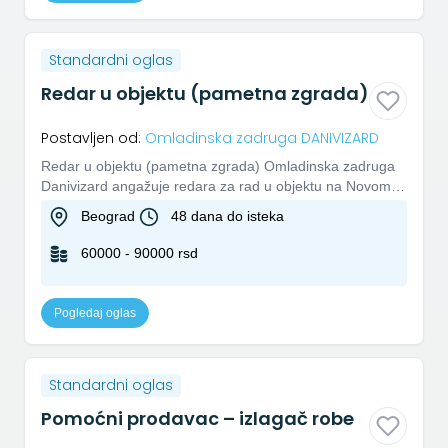
Standardni oglas
Redar u objektu (pametna zgrada)
Postavljen od:
Omladinska zadruga DANIVIZARD
Redar u objektu (pametna zgrada) Omladinska zadruga
Danivizard angažuje redara za rad u objektu na Novom
Beogradu, u okv...
Beograd
48 dana do isteka
60000 - 90000 rsd
Pogledaj oglas
Standardni oglas
Pomoćni prodavac – izlagač robe