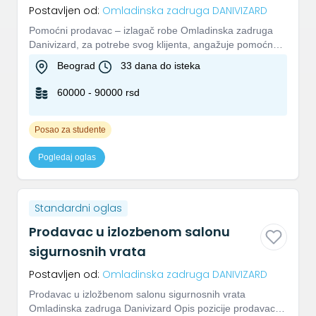
Postavljen od:
Omladinska zadruga DANIVIZARD
Pomoćni prodavac – izlagač robe Omladinska zadruga
Danivizard, za potrebe svog klijenta, angažuje pomoćnog
prodavca – iz...
Beograd
33 dana do isteka
60000 - 90000 rsd
Posao za studente
Pogledaj oglas
Standardni oglas
Prodavac u izlozbenom salonu
sigurnosnih vrata
Postavljen od:
Omladinska zadruga DANIVIZARD
Prodavac u izložbenom salonu sigurnosnih vrata
Omladinska zadruga Danivizard Opis pozicije prodavac i