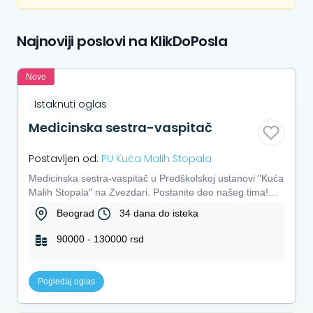
Najnoviji poslovi na KlikDoPosla
Novo
Istaknuti oglas
Medicinska sestra-vaspitač
Postavljen od:
PU Kuća Malih Stopala
Medicinska sestra-vaspitač u Predškolskoj ustanovi "Kuća
Malih Stopala" na Zvezdari. Postanite deo našeg tima!
Predškols...
Beograd
34 dana do isteka
90000 - 130000 rsd
Pogledaj oglas