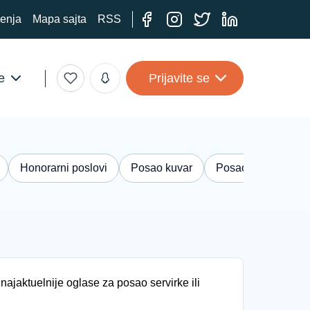
ćenja
Mapa sajta
RSS
e
Prijavite se
Honorarni poslovi
Posao kuvar
Posao knjigovođa
 najaktuelnije oglase za posao servirke ili