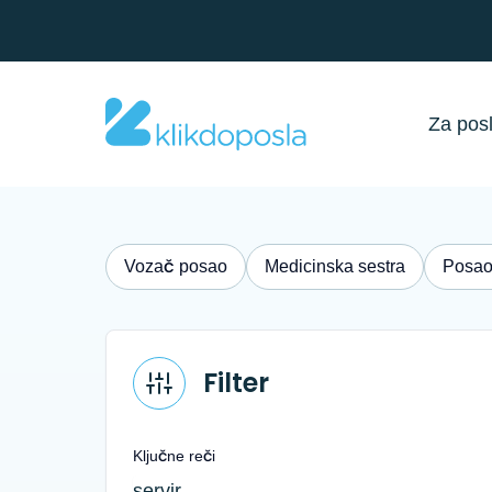
Za pos
Vozač posao
Medicinska sestra
Posao
Filter
Ključne reči