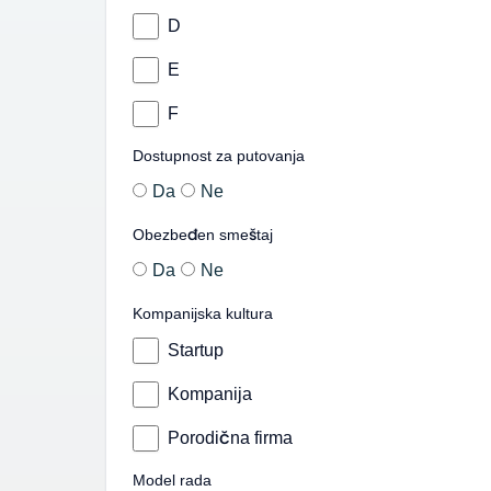
D
E
F
Dostupnost za putovanja
Da
Ne
Obezbeđen smeštaj
Da
Ne
Kompanijska kultura
Startup
Kompanija
Porodična firma
Model rada