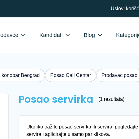
Uslovi koriš
lodavce
Kandidati
Blog
Kategorij
 konobar Beograd
Posao Call Centar
Prodavac posao
Posao servirka
(1 rezultata)
Ukoliko tražite posao servirka ili servira, pogledajte
servira i aplicirajte u samo par klikova.