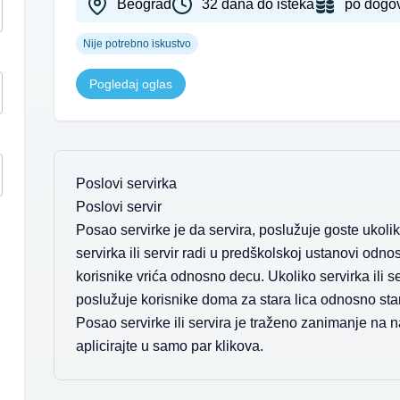
Beograd
32 dana do isteka
po dogo
Nije potrebno iskustvo
Pogledaj oglas
Poslovi servirka
Poslovi servir
Posao servirke je da servira, poslužuje goste ukolik
servirka ili servir radi u predškolskoj ustanovi odnos
korisnike vrića odnosno decu. Ukoliko servirka ili s
poslužuje korisnike doma za stara lica odnosno star
Posao servirke ili servira je traženo zanimanje na
aplicirajte u samo par klikova.