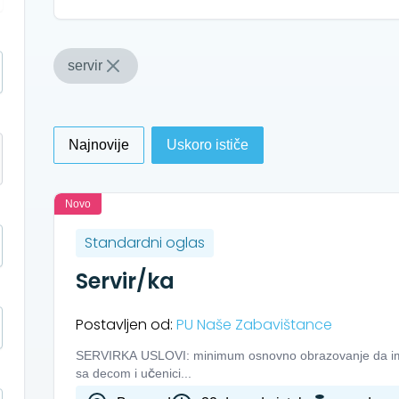
servir
Najnovije
Uskoro ističe
Novo
Standardni oglas
Servir/ka
Postavljen od:
PU Naše Zabavištance
SERVIRKA USLOVI: minimum osnovno obrazovanje da ima p
sa decom i učenici...