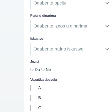
Plata u dinarima
Iskustvo
Jezici
Da
Ne
Vozačka dozvola
A
B
C