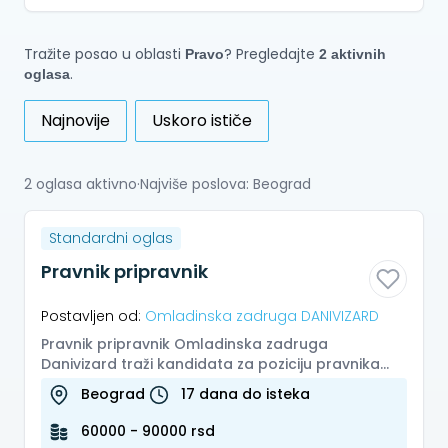
Tražite posao u oblasti
? Pregledajte
Pravo
2 aktivnih
.
oglasa
Najnovije
Uskoro ističe
2 oglasa aktivno
·
Najviše poslova: Beograd
Standardni oglas
Pravnik pripravnik
Postavljen od:
Omladinska zadruga DANIVIZARD
Pravnik pripravnik Omladinska zadruga
Danivizard traži kandidata za poziciju pravnika
pripravnika. Pozicija je namenjena...
Beograd
17 dana do isteka
60000 - 90000 rsd