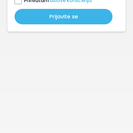
Prihvatam
uslove korišćenja
Prijavite se