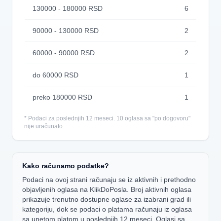
130000 - 180000 RSD
6
90000 - 130000 RSD
2
60000 - 90000 RSD
2
do 60000 RSD
1
preko 180000 RSD
1
* Podaci za poslednjih 12 meseci. 10 oglasa sa "po dogovoru"
nije uračunato.
Kako računamo podatke?
Podaci na ovoj strani računaju se iz aktivnih i prethodno
objavljenih oglasa na KlikDoPosla. Broj aktivnih oglasa
prikazuje trenutno dostupne oglase za izabrani grad ili
kategoriju, dok se podaci o platama računaju iz oglasa
sa unetom platom u poslednjih 12 meseci. Oglasi sa