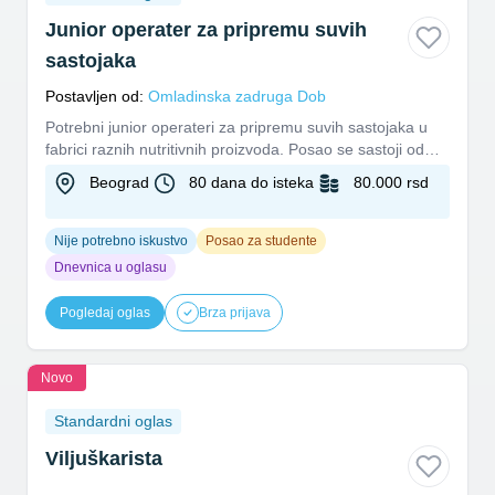
Junior operater za pripremu suvih
sastojaka
Postavljen od:
Omladinska zadruga Dob
Potrebni junior operateri za pripremu suvih sastojaka u
fabrici raznih nutritivnih proizvoda. Posao se sastoji od
odmera...
Beograd
80 dana do isteka
80.000 rsd
Nije potrebno iskustvo
Posao za studente
Dnevnica u oglasu
Pogledaj oglas
Brza prijava
Novo
Standardni oglas
Viljuškarista