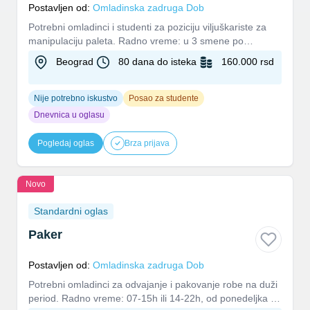
Postavljen od:
Omladinska zadruga Dob
Potrebni omladinci i studenti za poziciju viljuškariste za
manipulaciju paleta. Radno vreme: u 3 smene po
8h Ritam rada:...
Beograd
80 dana do isteka
160.000 rsd
Nije potrebno iskustvo
Posao za studente
Dnevnica u oglasu
Pogledaj oglas
Brza prijava
Novo
Standardni oglas
Paker
Postavljen od:
Omladinska zadruga Dob
Potrebni omladinci za odvajanje i pakovanje robe na duži
period. Radno vreme: 07-15h ili 14-22h, od ponedeljka do