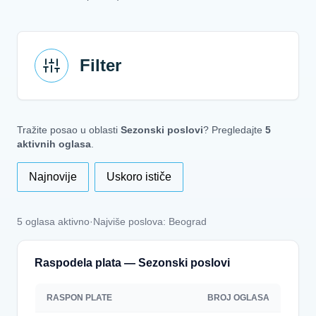
Filter
Tražite posao u oblasti
Sezonski poslovi
? Pregledajte
5
aktivnih oglasa
.
Najnovije
Uskoro ističe
5 oglasa aktivno
·
Najviše poslova: Beograd
Raspodela plata — Sezonski poslovi
RASPON PLATE
BROJ OGLASA