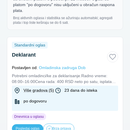
platom "po dogovoru" nisu uključeni u obračun raspona
plata.
Broj aktivnih oglasa i statistika se ažuriraju automatski; agregati
plata i top liste keširaju se do 6 sati.
Standardni oglas
Deklarant
Postavljen od:
Omladinska zadruga Dob
Potrebni omladinci/ke za deklarisanje.Radno vreme:
08:00–16:00Cena rada: 400 RSD neto po satu, isplata
svakog utorka. Lo...
Više gradova (5)
23 dana do isteka
po dogovoru
Dnevnica u oglasu
Pogledaj oglas
Brza prijava