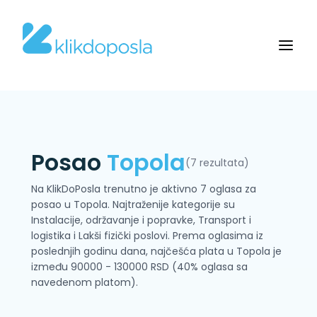
Posao
Topola
(7 rezultata)
Na KlikDoPosla trenutno je aktivno 7 oglasa za
posao u Topola. Najtraženije kategorije su
Instalacije, održavanje i popravke, Transport i
logistika i Lakši fizički poslovi. Prema oglasima iz
poslednjih godinu dana, najčešća plata u Topola je
između 90000 - 130000 RSD (40% oglasa sa
navedenom platom).