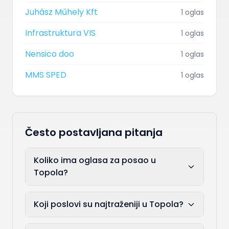
Juhász Műhely Kft
1 oglas
Infrastruktura VIS
1 oglas
Nensico doo
1 oglas
MMS SPED
1 oglas
Često postavljana pitanja
Koliko ima oglasa za posao u
Topola?
Koji poslovi su najtraženiji u Topola?