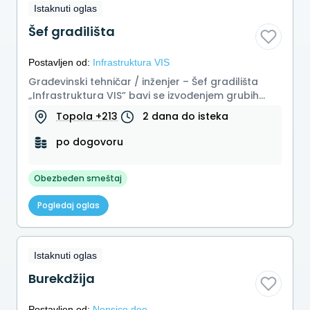
Istaknuti oglas
Šef gradilišta
Postavljen od:
Infrastruktura VIS
Građevinski tehničar / inženjer – Šef gradilišta
„Infrastruktura VIS” bavi se izvođenjem grubih
građevinskih radova u ob...
Topola +213
2 dana do isteka
po dogovoru
Obezbeđen smeštaj
Pogledaj oglas
Istaknuti oglas
Burekdžija
Postavljen od:
Nensico doo