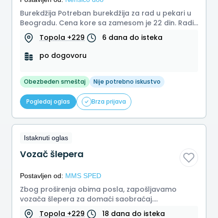
Burekdžija Potreban burekdžija za rad u pekari u
Beogradu. Cena kore sa zamesom je 22 din. Radi
se do 450 kora dnevno. R...
Topola +229
6 dana do isteka
po dogovoru
Obezbeđen smeštaj
Nije potrebno iskustvo
Pogledaj oglas
Brza prijava
Istaknuti oglas
Vozač šlepera
Postavljen od:
MMS SPED
Zbog proširenja obima posla, zapošljavamo
vozača šlepera za domaći saobraćaj.
Tahografska kartica Poželjno radno iskustv...
Topola +229
18 dana do isteka