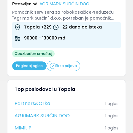
Postavljen od:
AGRIMARK SURČIN DOO
Pomoćnik servisera za robokosačicePreduzeću
"Agrimark Surčin" d.o.o. potreban je pomoćnik
servisera za robokosačice. Pož...
Topola +229
22 dana do isteka
90000 - 130000 rsd
Obezbeđen smeštaj
Pogledaj oglas
Brza prijava
Top poslodavci u Topola
Partners&Orka
1 oglas
AGRIMARK SURČIN DOO
1 oglas
MIMIL P
1 oglas