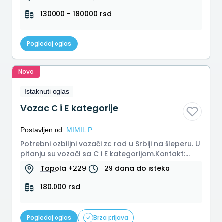
130000 - 180000 rsd
Pogledaj oglas
Novo
Istaknuti oglas
Vozac C i E kategorije
Postavljen od:
MIMIL P
Potrebni ozbiljni vozači za rad u Srbiji na šleperu. U
pitanju su vozači sa C i E kategorijom.Kontakt:
00605566711
Topola +229
29 dana do isteka
180.000 rsd
Pogledaj oglas
Brza prijava