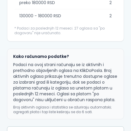
preko 180000 RSD
2
130000 - 180000 RSD
2
* Podaci za poslednjih 12 meseci. 27 oglasa sa "po
dogovoru" nije uračunato.
Kako računamo podatke?
Podaci na ovoj strani računaju se iz aktivnih i
prethodno objavljenih oglasa na KlikDoPosla. Broj
aktivnih oglasa prikazuje trenutno dostupne oglase
za izabrani grad ili kategoriju, dok se podaci o
platama računaju iz oglasa sa unetom platom u
poslednjih 12 meseci. Oglasi sa platom "po
dogovoru" nisu uključeni u obračun raspona plata.
Broj aktivnih oglasa i statistika se ažuriraju automatski;
agregati plata i top liste keširaju se do 6 sati.