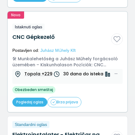
Novo
Istaknuti oglas
CNC Gépkezelő
Postavljen od:
Juhász Műhely Kft
🛠️ Munkalehetőség a Juhász Műhely forgácsoló
üzemében – Kiskunhalason Pozíciók: CNC
gépkezelő Hagyományos hamisító CAD/C...
Topola +229
30 dana do isteka
—
Obezbeđen smeštaj
Pogledaj oglas
Brza prijava
Standardni oglas
Elektroinstalater - Električar na