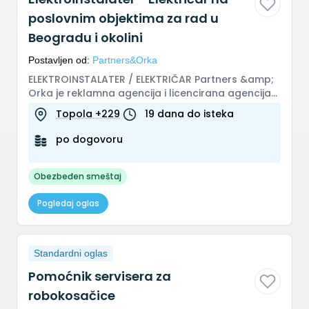
poslovnim objektima za rad u
Beogradu i okolini
Postavljen od:
Partners&Orka
ELEKTROINSTALATER / ELEKTRIČAR Partners &amp;
Orka je reklamna agencija i licencirana agencija
za zapošljavanje, specija...
Topola +229
19 dana do isteka
po dogovoru
Obezbeđen smeštaj
Pogledaj oglas
Standardni oglas
Pomoćnik servisera za
robokosačice