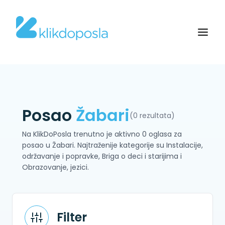
Posao
Žabari
(0 rezultata)
Na KlikDoPosla trenutno je aktivno 0 oglasa za
posao u Žabari. Najtraženije kategorije su Instalacije,
održavanje i popravke, Briga o deci i starijima i
Obrazovanje, jezici.
Filter