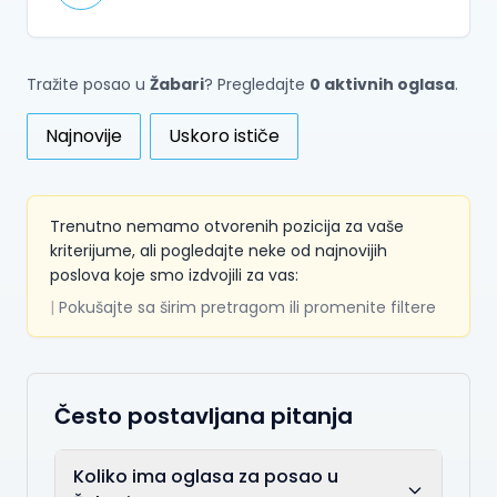
Tražite posao u
Žabari
? Pregledajte
0 aktivnih oglasa
.
Najnovije
Uskoro ističe
Trenutno nemamo otvorenih pozicija za vaše
kriterijume, ali pogledajte neke od najnovijih
poslova koje smo izdvojili za vas:
|
Pokušajte sa širim pretragom ili promenite filtere
Često postavljana pitanja
Koliko ima oglasa za posao u