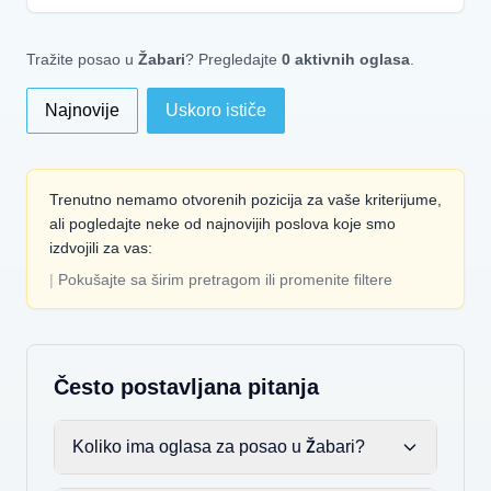
Tražite posao u
Žabari
? Pregledajte
0 aktivnih oglasa
.
Najnovije
Uskoro ističe
Trenutno nemamo otvorenih pozicija za vaše kriterijume,
ali pogledajte neke od najnovijih poslova koje smo
izdvojili za vas:
|
Pokušajte sa širim pretragom ili promenite filtere
Često postavljana pitanja
Koliko ima oglasa za posao u Žabari?