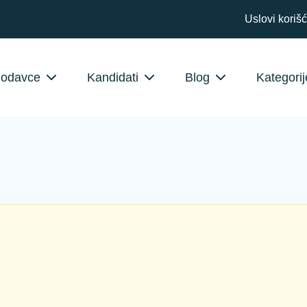
Uslovi koriš
lodavce
Kandidati
Blog
Kategorij