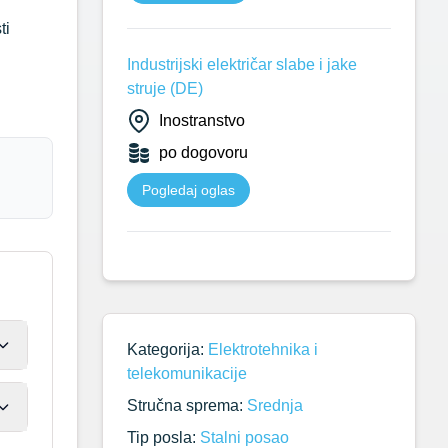
ti
Industrijski električar slabe i jake
struje (DE)
Inostranstvo
po dogovoru
Pogledaj oglas
Kategorija:
Elektrotehnika i
telekomunikacije
Stručna sprema:
Srednja
Tip posla:
Stalni posao