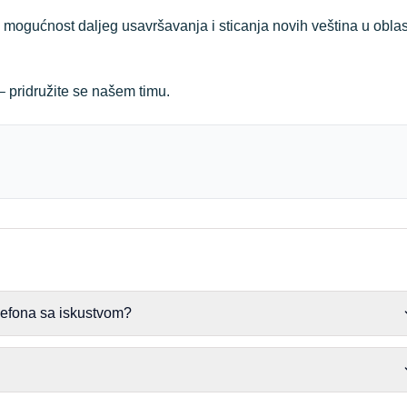
mogućnost daljeg usavršavanja i sticanja novih veština u oblas
 – pridružite se našem timu.
elefona sa iskustvom?