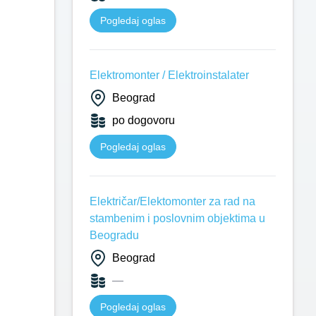
Pogledaj oglas
Elektromonter / Elektroinstalater
Beograd
po dogovoru
Pogledaj oglas
Električar/Elektomonter za rad na
stambenim i poslovnim objektima u
Beogradu
Beograd
—
Pogledaj oglas