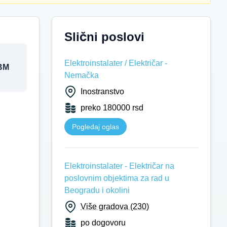
Slični poslovi
Elektroinstalater / Električar -
BM
Nemačka
Inostranstvo
preko 180000 rsd
Pogledaj oglas
Elektroinstalater - Električar na
poslovnim objektima za rad u
Beogradu i okolini
Više gradova (230)
po dogovoru