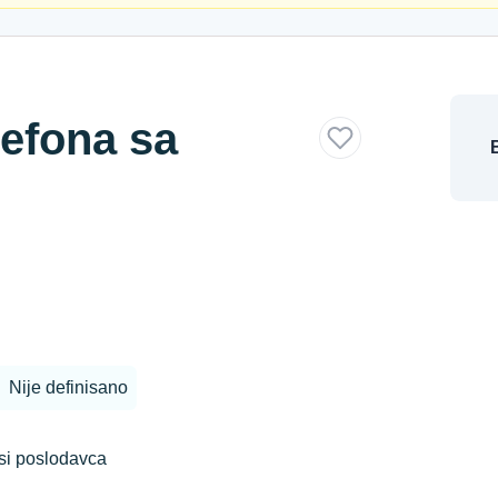
lefona sa
Nije definisano
si poslodavca