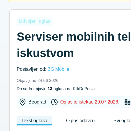
Izdvojeni oglas
Serviser mobilnih te
iskustvom
Postavljen od:
BG Mobile
Objavljeno 24.06.2026.
Do sada objavio
13
oglasa na KlikDoPosla
Beograd
Oglas je istekao 29.07.2026.
Tekst oglasa
O poslodavcu
Svi ogla