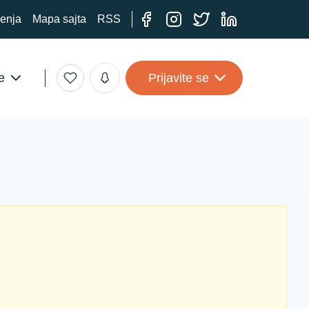
ćenja
Mapa sajta
RSS
e
Prijavite se