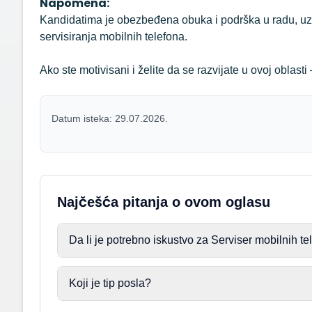
Napomena:
Kandidatima je obezbeđena obuka i podrška u radu, uz 
servisiranja mobilnih telefona.
Ako ste motivisani i želite da se razvijate u ovoj oblasti
Datum isteka: 29.07.2026.
Najčešća pitanja o ovom oglasu
Da li je potrebno iskustvo za Serviser mobilnih t
Koji je tip posla?