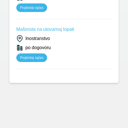
Pogledaj oglas
Mašinista na utovarnoj lopati
Inostranstvo
po dogovoru
Pogledaj oglas