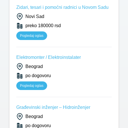
Zidari, tesari i pomoćni radnici u Novom Sadu
Novi Sad
preko 180000 rsd
Pogledaj oglas
Elektromonter / Elektroinstalater
Beograd
po dogovoru
Pogledaj oglas
Građevinski inženjer – Hidroinženjer
Beograd
po dogovoru