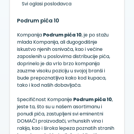
Svi oglasi poslodavca
Podrum pića 10
Kompanija
Podrum pića 10
, je po stažu
mlada Kompanija, ali dugogodišnje
iskustvo njenih osnivača, kao i većine
zaposlenih u poslovima distribucije pića,
doprinelo je da vrlo brzo kompanija
zauzme visoku poziciju u svojoj branši i
bude prepoznatljiva kako kod kupaca,
tako i kod naših dobavljača.
Specifičnost Kompanije
Podrum pića 10
,
jeste ta, što su u našem asortimanu i
ponudi pića, zastupljeni svi eminentni
DOMAĆI proizvođači, vrhunskih vina i
rakija, kao i široka lepeza poznatih stranih