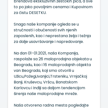
brendova ekskluzivnih žestokih pića, a sve
to po jako povoljnim cenama i Kupovinom
za čistu DESETKU.
Snaga naše kompanije ogleda se u
stručnosti i obučenosti svih njenih
zaposlenih, kao i neprestana želja i težnja
za dalje usavršavanje i napredovanje.
Na dan 01-01.2021, naša Kompanija,
raspolaže sa 26 maloprodajna objekata u
Beogradu, kao i 16 maloprodajnih objekta
van Beograda, koji smo otvorili u
Užicu,Požegi,Ivanjici,Trsteniku, Vrnjačkoj
Banji, Kruševcu, Vršcu, Banatskom
Karlovcu i Inđiji sa daljom tendencijom
širenja naše maloprodajne mreže.
Naša otvorena radna mesta pogledajte