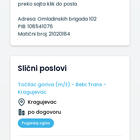
preko sajta klik do posla
Adresa: Omladinskih brigada 102
PIB: 108541076
Matični broj: 21020184
Slični poslovi
Točilac goriva (m/ž) - Bebi Trans -
Kragujevac
Kragujevac
po dogovoru
Pogledaj oglas