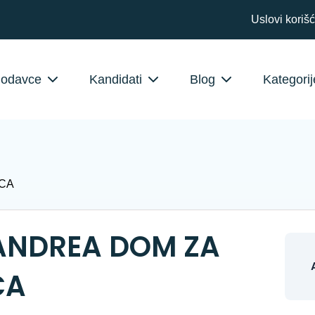
Uslovi koriš
lodavce
Kandidati
Blog
Kategorij
ICA
: ANDREA DOM ZA
CA