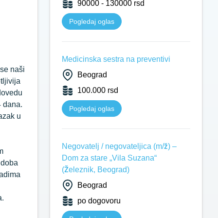
90000 - 130000 rsd
Pogledaj oglas
Medicinska sestra na preventivi
se naši
Beograd
jivija
100.000 rsd
 dovedu
4 dana.
Pogledaj oglas
lazak u
Negovatelj / negovateljica (m/ž) –
m
Dom za stare „Vila Suzana“
a doba
(Železnik, Beograd)
ladima
Beograd
a.
po dogovoru