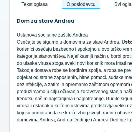
Tekst oglasa
O poslodavcu
Svi ogla
Dom za stare Andrea
Ustanova socijalne zaštite Andrea
Usta
Osećajte se sigurno u domovima za stare Andrea.
korisnici osećaju bezbedno i spokojno u ovo teško vreme
kategorija stanovništva. Najefikasniji način u borbi pr
do ulaska virusa stoga svaki novi korisnik mora imati n
Takodje dostava robe se kordinira spolja, a roba se pre 
objekat od strane zaposlenih, hitne pomoći, sudske medi
dezinfekcije, a zatim ih opremamo zaštitnom opremom (k
preduzimamo u cilju očuvanja zdravstvenog stanja naših
trenutku našim najstarijima i najpotrebnije. Budite sigu
virusa i ostanak u kućnim uslovima predstavlja veliki r
koji su primorani da se kreću zbog svojih radnih obave
domovima Andrea, Andrea Dedinje i Andrea Dedinje lu