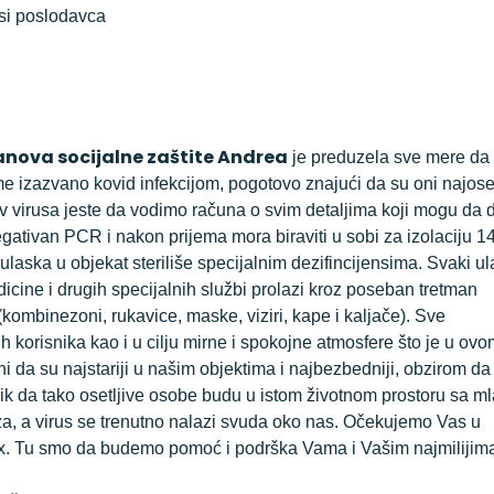
si poslodavca
nova socijalne zaštite Andrea
je preduzela sve mere da 
 izazvano kovid infekcijom, pogotovo znajući da su oni najosetl
otiv virusa jeste da vodimo računa o svim detaljima koji mogu da
egativan PCR i nakon prijema mora biraviti u sobi za izolaciju 1
ulaska u objekat steriliše specijalnim dezifincijensima. Svaki u
cine i drugih specijalnih službi prolazi kroz poseban tretman
ombinezoni, rukavice, maske, viziri, kape i kaljače). Sve
 korisnika kao i u cilju mirne i spokojne atmosfere što je u ovo
rni da su najstariji u našim objektima i najbezbedniji, obzirom d
izik da tako osetljive osobe budu u istom životnom prostoru sa m
za, a virus se trenutno nalazi svuda oko nas. Očekujemo Vas u
x. Tu smo da budemo pomoć i podrška Vama i Vašim najmilijim