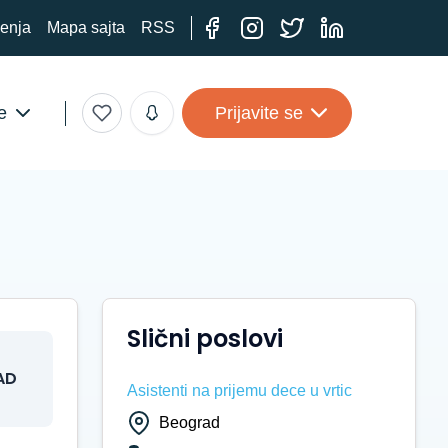
ćenja
Mapa sajta
RSS
e
Prijavite se
Slični poslovi
AD
Asistenti na prijemu dece u vrtic
Beograd