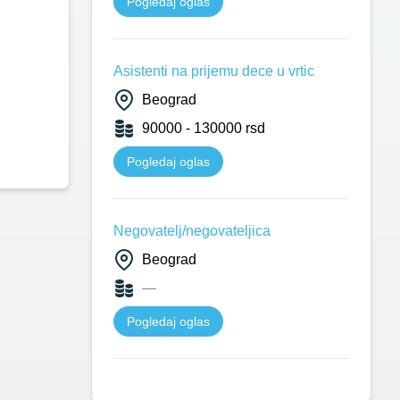
Pogledaj oglas
Asistenti na prijemu dece u vrtic
Beograd
90000 - 130000 rsd
Pogledaj oglas
Negovatelj/negovateljica
Beograd
—
Pogledaj oglas