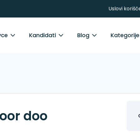
Uslovi korišć
vce
Kandidati
Blog
Kategorije
loor doo