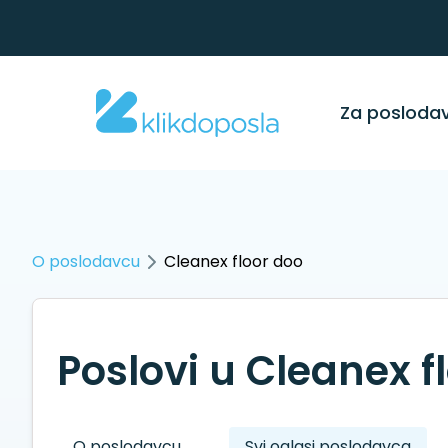
Za posloda
O poslodavcu
Cleanex floor doo
Poslovi u Cleanex f
O poslodavcu
Svi oglasi poslodavca