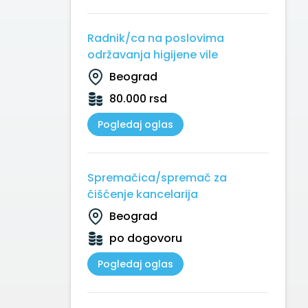
Radnik/ca na poslovima
održavanja higijene vile
Beograd
80.000 rsd
Pogledaj oglas
Spremačica/spremač za
čišćenje kancelarija
Beograd
po dogovoru
Pogledaj oglas