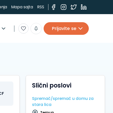
enja
Mapa sajta
RSS
Prijavite se
Slični poslovi
CF
Spremač/spremač u domu za
stara lica
Zemun