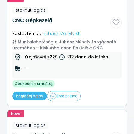
Istaknuti oglas
CNC Gépkezelő
Postavljen od:
Juhász Műhely Kft
🛠️ Munkalehetőség a Juhász Műhely forgácsoló
üzemében – Kiskunhalason Pozíciók: CNC
gépkezelő Hagyományos hamisító CAD/C...
Krnješevci +229
32 dana do isteka
—
Obezbeđen smeštaj
Pogledaj oglas
Brza prijava
Novo
Istaknuti oglas