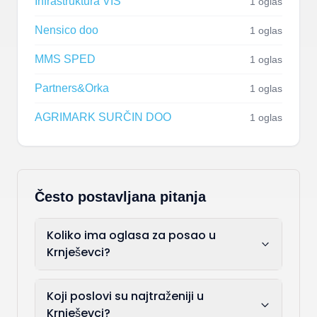
Infrastruktura VIS
1 oglas
Nensico doo
1 oglas
MMS SPED
1 oglas
Partners&Orka
1 oglas
AGRIMARK SURČIN DOO
1 oglas
Često postavljana pitanja
Koliko ima oglasa za posao u
Krnješevci?
Koji poslovi su najtraženiji u
Krnješevci?