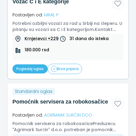
Vozac C i E kategorije
Postavljen od:
MIMIL P
Potrebni ozbiljni vozači za rad u Srbiji na šleperu. U
pitanju su vozači sa C i E kategorijom.Kontakt:
00605566711
Krnješevci +229
31 dana do isteka
180.000 rsd
Pogledaj oglas
Brza prijava
Standardni oglas
Pomoćnik servisera za robokosačice
Postavljen od:
AGRIMARK SURČIN DOO
Pomoćnik servisera za robokosačicePreduzeću
"Agrimark Surčin" d.o.o. potreban je pomoćnik
servisera za robokosačice. Pož...