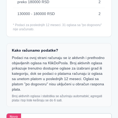
preko 180000 RSD
2
130000 - 180000 RSD
2
* Podaci za poslednjih 12 meseci. 31 oglasa sa "po dogovoru"
nije uračunato.
Kako računamo podatke?
Podaci na ovoj strani računaju se iz aktivnih i prethodno
objavljenih oglasa na KlikDoPosla. Broj aktivnih oglasa
prikazuje trenutno dostupne oglase za izabrani grad ili
kategoriju, dok se podaci o platama računaju iz oglasa
sa unetom platom u poslednjih 12 meseci. Oglasi sa
platom "po dogovoru" nisu uključeni u obračun raspona
plata.
Broj aktivnih oglasa i statistika se ažuriraju automatski; agregati
plata i top liste keširaju se do 6 sati.
Novo