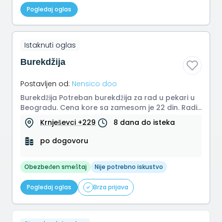
Pogledaj oglas
Istaknuti oglas
Burekdžija
Postavljen od:
Nensico doo
Burekdžija Potreban burekdžija za rad u pekari u
Beogradu. Cena kore sa zamesom je 22 din. Radi
se do 450 kora dnevno. R...
Krnješevci +229
8 dana do isteka
po dogovoru
Obezbeđen smeštaj
Nije potrebno iskustvo
Pogledaj oglas
Brza prijava