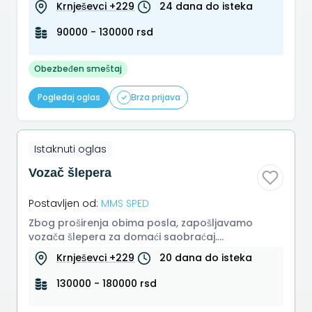
Krnješevci +229
24 dana do isteka
90000 - 130000 rsd
Obezbeđen smeštaj
Pogledaj oglas
Brza prijava
Istaknuti oglas
Vozač šlepera
Postavljen od:
MMS SPED
Zbog proširenja obima posla, zapošljavamo
vozača šlepera za domaći saobraćaj.
Tahografska kartica Poželjno radno iskustv...
Krnješevci +229
20 dana do isteka
130000 - 180000 rsd