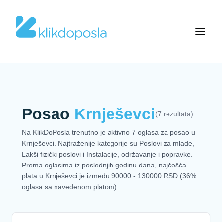
Posao
Krnješevci
(7 rezultata)
Na KlikDoPosla trenutno je aktivno 7 oglasa za posao u
Krnješevci. Najtraženije kategorije su Poslovi za mlade,
Lakši fizički poslovi i Instalacije, održavanje i popravke.
Prema oglasima iz poslednjih godinu dana, najčešća
plata u Krnješevci je između 90000 - 130000 RSD (36%
oglasa sa navedenom platom).