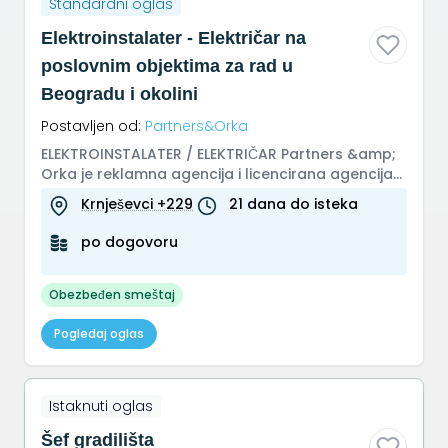
Standardni oglas
Elektroinstalater - Električar na
poslovnim objektima za rad u
Beogradu i okolini
Postavljen od:
Partners&Orka
ELEKTROINSTALATER / ELEKTRIČAR Partners &amp;
Orka je reklamna agencija i licencirana agencija
za zapošljavanje, specija...
Krnješevci +229
21 dana do isteka
po dogovoru
Obezbeđen smeštaj
Pogledaj oglas
Istaknuti oglas
Šef gradilišta