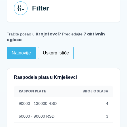
Filter
Krnješevci
7 aktivnih
Tražite posao u
? Pregledajte
oglasa
.
Najnovije
Uskoro ističe
Raspodela plata u Krnješevci
RASPON PLATE
BROJ OGLASA
90000 - 130000 RSD
4
60000 - 90000 RSD
3