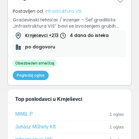
Postavljen od:
Infrastruktura VIS
Građevinski tehničar / inženjer – Šef gradilišta
„Infrastruktura VIS” bavi se izvođenjem grubih
građevinskih radova u ob...
Krnješevci +213
4 dana do isteka
po dogovoru
Obezbeđen smeštaj
Pogledaj oglas
Top poslodavci u Krnješevci
MIMIL P
1 oglas
Juhász Műhely Kft
1 oglas