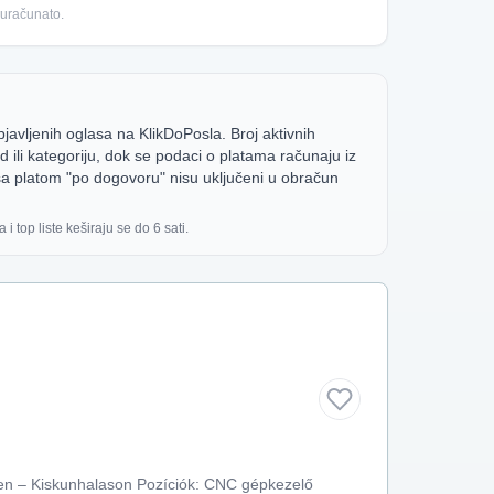
 uračunato.
bjavljenih oglasa na KlikDoPosla. Broj aktivnih
 ili kategoriju, dok se podaci o platama računaju iz
a platom "po dogovoru" nisu uključeni u obračun
 i top liste keširaju se do 6 sati.
en – Kiskunhalason Pozíciók: CNC gépkezelő