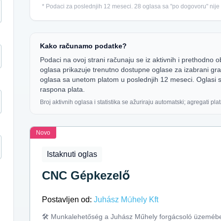
* Podaci za poslednjih 12 meseci. 28 oglasa sa "po dogovoru" nije
Kako računamo podatke?
Podaci na ovoj strani računaju se iz aktivnih i prethodno o
oglasa prikazuje trenutno dostupne oglase za izabrani grad
oglasa sa unetom platom u poslednjih 12 meseci. Oglasi s
raspona plata.
Broj aktivnih oglasa i statistika se ažuriraju automatski; agregati plata
Novo
Istaknuti oglas
CNC Gépkezelő
Postavljen od:
Juhász Műhely Kft
🛠️ Munkalehetőség a Juhász Műhely forgácsoló üzeméb