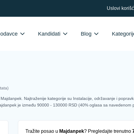
Uslovi koriš
lodavce
Kandidati
Blog
Kategorij
tata)
ajdanpek. Najtraženije kategorije su Instalacije, održavanje i popravke, 
u Majdanpek je između 90000 - 130000 RSD (40% oglasa sa navedenom p
Tražite posao u
Majdanpek
? Pregledajte trenutno