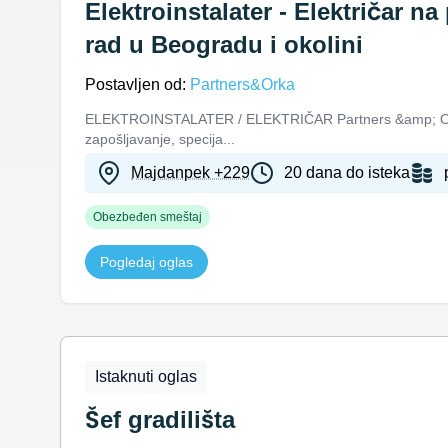
Elektroinstalater - Električar n
rad u Beogradu i okolini
Postavljen od:
Partners&Orka
ELEKTROINSTALATER / ELEKTRIČAR Partners &amp; Orka j
zapošljavanje, specija...
Majdanpek +229
20 dana do isteka
Obezbeđen smeštaj
Pogledaj oglas
Istaknuti oglas
Šef gradilišta