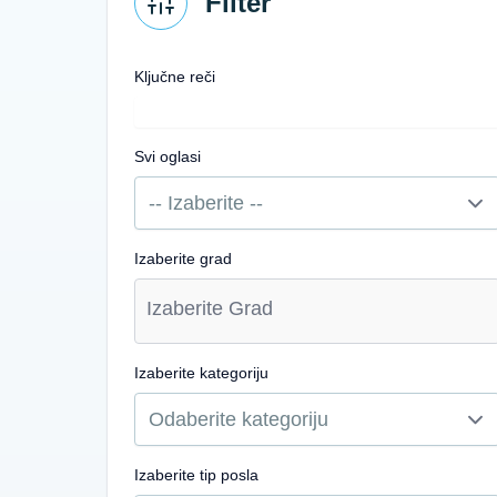
Filter
Ključne reči
Svi oglasi
Izaberite grad
Izaberite kategoriju
Izaberite tip posla