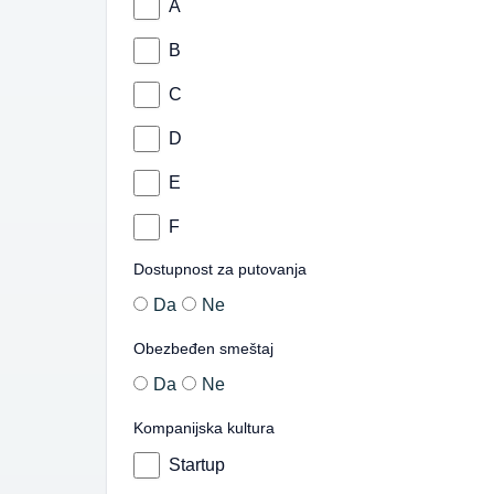
A
B
C
D
E
F
Dostupnost za putovanja
Da
Ne
Obezbeđen smeštaj
Da
Ne
Kompanijska kultura
Startup