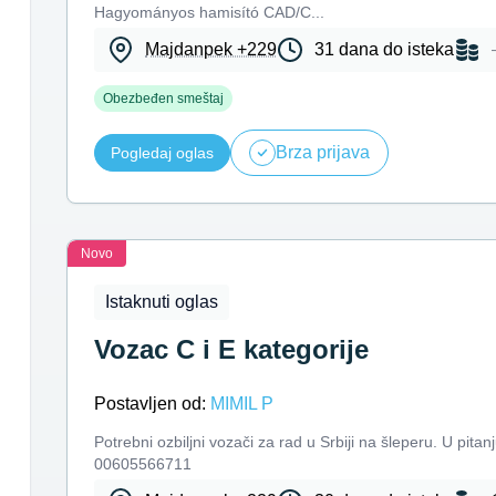
Hagyományos hamisító CAD/C...
Majdanpek +229
31 dana do isteka
Obezbeđen smeštaj
Brza prijava
Pogledaj oglas
Novo
Istaknuti oglas
Vozac C i E kategorije
Postavljen od:
MIMIL P
Potrebni ozbiljni vozači za rad u Srbiji na šleperu. U pita
00605566711