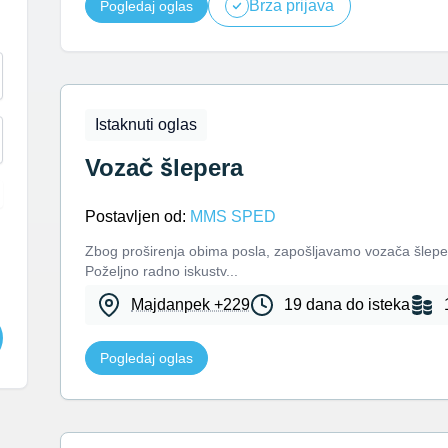
Brza prijava
Pogledaj oglas
Istaknuti oglas
Vozač šlepera
Postavljen od:
MMS SPED
Zbog proširenja obima posla, zapošljavamo vozača šlepe
Poželjno radno iskustv...
Majdanpek +229
19 dana do isteka
Pogledaj oglas