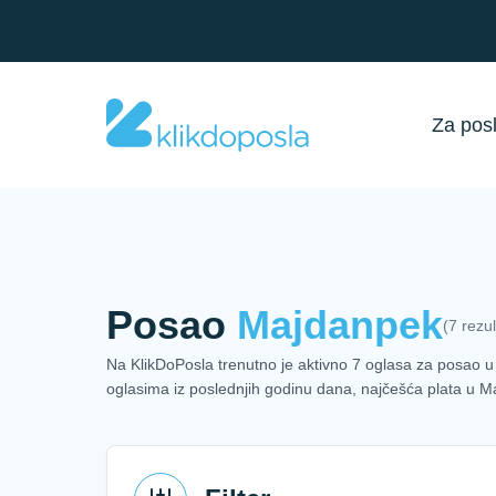
Za pos
Posao
Majdanpek
(7 rezul
Na KlikDoPosla trenutno je aktivno 7 oglasa za posao u M
oglasima iz poslednjih godinu dana, najčešća plata 