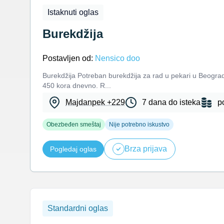
Istaknuti oglas
Burekdžija
Postavljen od:
Nensico doo
Burekdžija Potreban burekdžija za rad u pekari u Beogr
450 kora dnevno. R...
Majdanpek +229
7 dana do isteka
p
Obezbeđen smeštaj
Nije potrebno iskustvo
Brza prijava
Pogledaj oglas
Standardni oglas