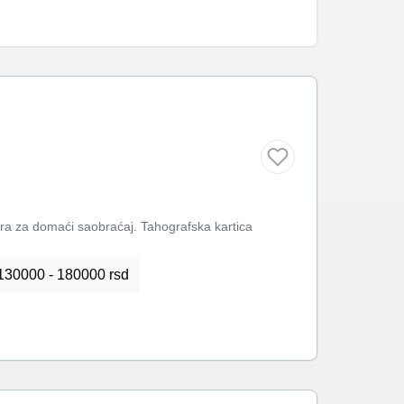
ra za domaći saobraćaj. Tahografska kartica
130000 - 180000 rsd