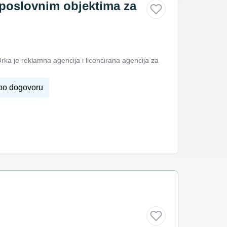
a poslovnim objektima za
e reklamna agencija i licencirana agencija za
po dogovoru