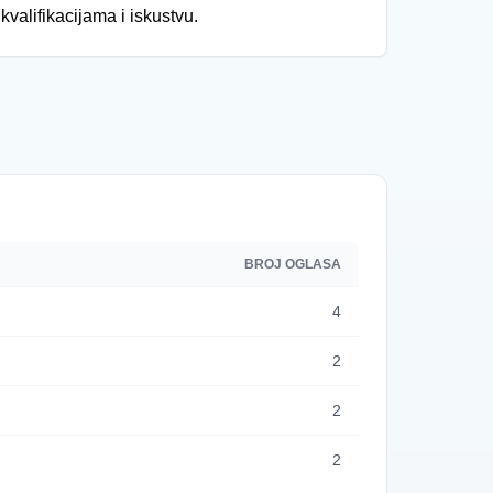
valifikacijama i iskustvu.
BROJ OGLASA
4
2
2
2