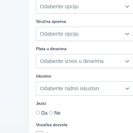
Stručna sprema
Plata u dinarima
Iskustvo
Jezici
Da
Ne
Vozačka dozvola