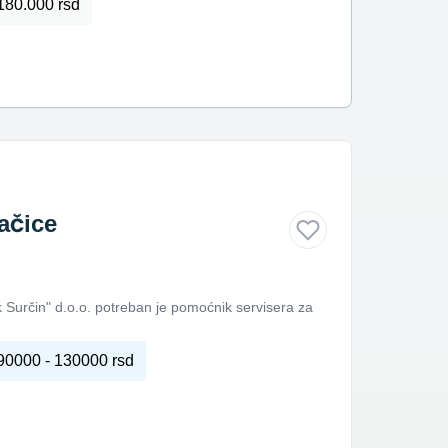
180.000 rsd
ačice
Surčin" d.o.o. potreban je pomoćnik servisera za
90000 - 130000 rsd