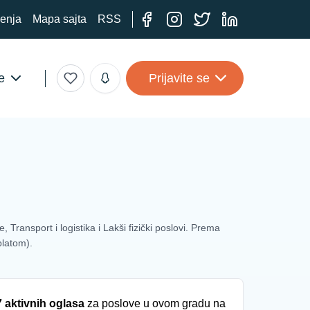
ćenja
Mapa sajta
RSS
e
Prijavite se
Transport i logistika i Lakši fizički poslovi. Prema
latom).
7 aktivnih oglasa
za poslove u ovom gradu na