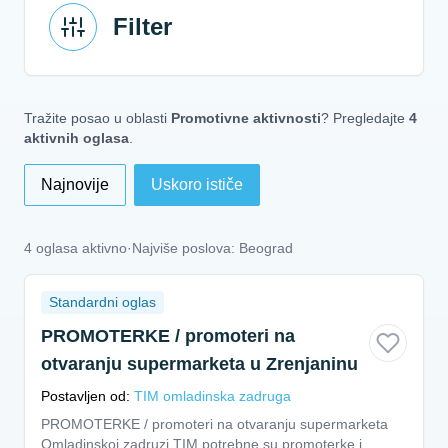
Filter
Tražite posao u oblasti
Promotivne aktivnosti
? Pregledajte
4
aktivnih oglasa
.
Najnovije
Uskoro ističe
4 oglasa aktivno
·
Najviše poslova: Beograd
Standardni oglas
PROMOTERKE / promoteri na
otvaranju supermarketa u Zrenjaninu
Postavljen od:
TIM omladinska zadruga
PROMOTERKE / promoteri na otvaranju supermarketa
Omladinskoj zadruzi TIM potrebne su promoterke i