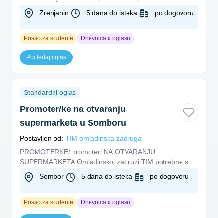
promoteri na otvaranju...
Zrenjanin
5 dana do isteka
po dogovoru
Posao za studente
Dnevnica u oglasu
Pogledaj oglas
Standardni oglas
Promoter/ke na otvaranju
supermarketa u Somboru
Postavljen od:
TIM omladinska zadruga
PROMOTERKE/ promoteri NA OTVARANJU
SUPERMARKETA Omladinskoj zadruzi TIM potrebne su
promoterke na otvaranju supermarketa...
Sombor
5 dana do isteka
po dogovoru
Posao za studente
Dnevnica u oglasu