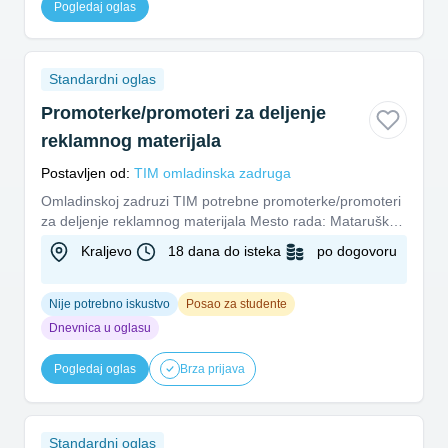
Pogledaj oglas
Standardni oglas
Promoterke/promoteri za deljenje
reklamnog materijala
Postavljen od:
TIM omladinska zadruga
Omladinskoj zadruzi TIM potrebne promoterke/promoteri
za deljenje reklamnog materijala Mesto rada: Mataruška
Banja – Man...
Kraljevo
18 dana do isteka
po dogovoru
Nije potrebno iskustvo
Posao za studente
Dnevnica u oglasu
Pogledaj oglas
Brza prijava
Standardni oglas