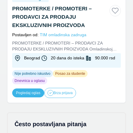
PROMOTERKE / PROMOTERI –
PRODAVCI ZA PRODAJU
EKSKLUZIVNIH PROIZVODA
Postavljen od:
TIM omladinska zadruga
PROMOTERKE / PROMOTERI – PRODAVCI ZA
PRODAJU EKSKLUZIVNIH PROIZVODA Omladinskoj
zadruzi TIM potrebno je više promoterki...
Beograd
20 dana do isteka
90.000 rsd
Nije potrebno iskustvo
Posao za studente
Dnevnica u oglasu
Pogledaj oglas
Brza prijava
Često postavljana pitanja