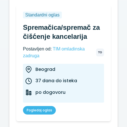
Standardni oglas
Spremačica/spremač za
čišćenje kancelarija
Postavljen od:
TIM omladinska
TO
zadruga
Beograd
37 dana do isteka
po dogovoru
Pogledaj oglas