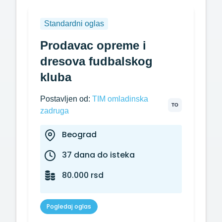
Standardni oglas
Prodavac opreme i
dresova fudbalskog
kluba
Postavljen od:
TIM omladinska
TO
zadruga
Beograd
37 dana do isteka
80.000 rsd
Pogledaj oglas