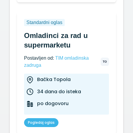
Standardni oglas
Omladinci za rad u
supermarketu
Postavljen od:
TIM omladinska
TO
zadruga
Bačka Topola
34 dana do isteka
po dogovoru
Pogledaj oglas