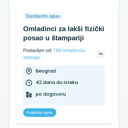
Standardni oglas
Omladinci za lakši fizički
posao u štampariji
Postavljen od:
TIM omladinska
TO
zadruga
Beograd
42 dana do isteka
po dogovoru
Pogledaj oglas