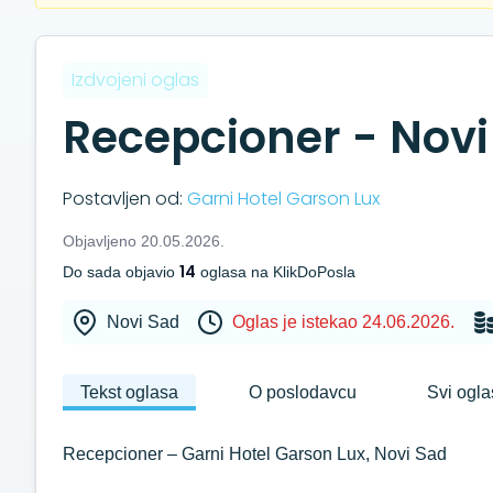
Izdvojeni oglas
Recepcioner - Novi
Postavljen od:
Garni Hotel Garson Lux
Objavljeno 20.05.2026.
14
Do sada objavio
oglasa na KlikDoPosla
Novi Sad
Oglas je istekao 24.06.2026.
Tekst oglasa
O poslodavcu
Svi ogla
Recepcioner – Garni Hotel Garson Lux, Novi Sad