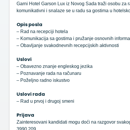
Garni Hotel Garson Lux iz Novog Sada traži osobu za ra
komunikativni i snalaze se u radu sa gostima u hotelsk
Opis posla
– Rad na recepciji hotela
– Komunikacija sa gostima i pružanje osnovnih informa
– Obavljanje svakodnevnih recepcijskih aktivnosti
Uslovi
– Obavezno znanje engleskog jezika
– Poznavanje rada na računaru
– Poželjno radno iskustvo
Uslovi rada
– Rad u prvoj i drugoj smeni
Prijava
Zainteresovani kandidati mogu doći na razgovor svakog
3990 209