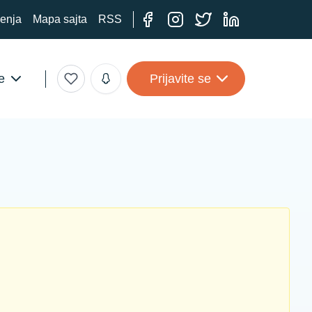
ćenja
Mapa sajta
RSS
e
Prijavite se