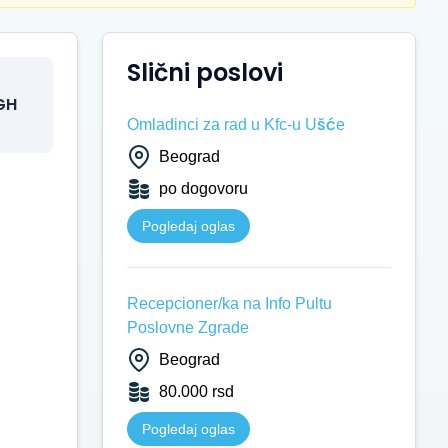
Slični poslovi
GH
Omladinci za rad u Kfc-u Ušće
Beograd
po dogovoru
Pogledaj oglas
Recepcioner/ka na Info Pultu
Poslovne Zgrade
Beograd
80.000 rsd
Pogledaj oglas