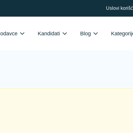
Uslovi koriš
lodavce
Kandidati
Blog
Kategorij