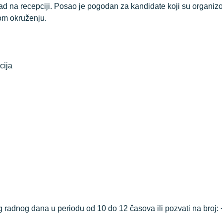
d na recepciji. Posao je pogodan za kandidate koji su organizo
om okruženju.
cija
 radnog dana u periodu od 10 do 12 časova ili pozvati na broj: