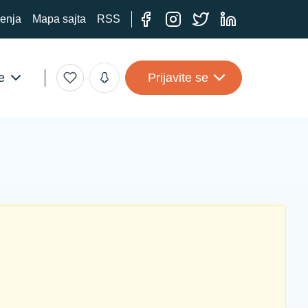
ćenja
Mapa sajta
RSS
e
Prijavite se