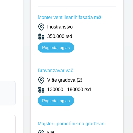
Monter ventilisanih fasada m/ž
Inostranstvo
350.000 rsd
Pogledaj oglas
Bravar zavarivač
Više gradova (2)
130000 - 180000 rsd
Pogledaj oglas
Majstor i pomoćnik na građevini