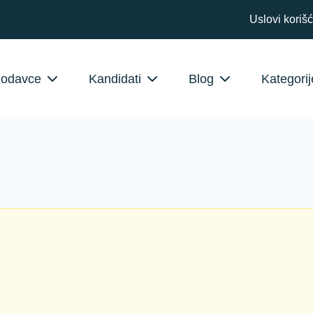
Uslovi koriš
lodavce
Kandidati
Blog
Kategorij