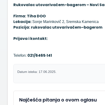
Rukovalac utovarivačem–bagerom – Novi S
Firma:
Tiha DOO
Lokacija:
Sonje Marinkovič 2, Sremska Kamenica
Pozicija:
rukovalac utovarivačem–bagerom
Prijava i kontakt:
021/6465‑141
Telefon:
Datum isteka: 17.06.2025.
Najčešća pitanja o ovom oglasu