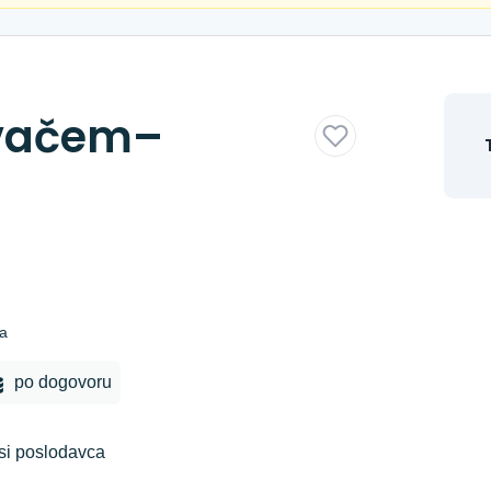
ivačem–
la
po dogovoru
si poslodavca