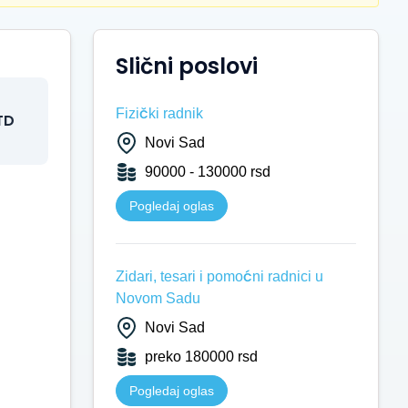
Slični poslovi
Fizički radnik
TD
Novi Sad
90000 - 130000 rsd
Pogledaj oglas
Zidari, tesari i pomoćni radnici u
Novom Sadu
Novi Sad
preko 180000 rsd
Pogledaj oglas