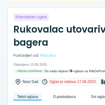
Standardni oglas
Rukovalac utovar
bagera
Postavljen od:
Tiha doo
Objavljeno 13.05.2025.
16
Do sada objavio
oglasa na KlikDoPos
Aktivan poslodavac
✓
Novi Sad
Oglas je istekao 17.06.2025.
Tekst oglasa
O poslodavcu
Svi ogla