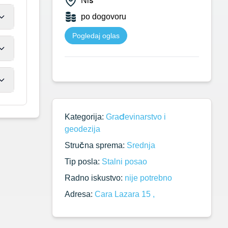
Niš
po dogovoru
Pogledaj oglas
Kategorija:
Građevinarstvo i
geodezija
Stručna sprema:
Srednja
Tip posla:
Stalni posao
Radno iskustvo:
nije potrebno
Adresa:
Cara Lazara 15 ,