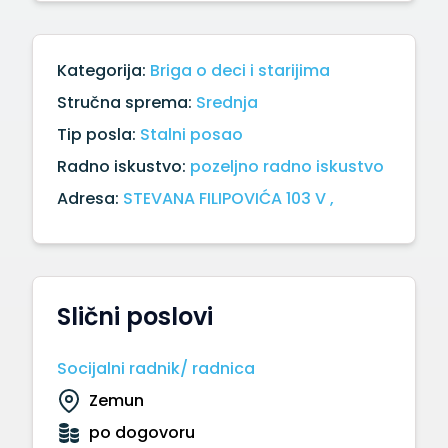
Kategorija:
Briga o deci i starijima
Stručna sprema:
Srednja
Tip posla:
Stalni posao
Radno iskustvo:
pozeljno radno iskustvo
Adresa:
STEVANA FILIPOVIĆA 103 V ,
Slični poslovi
Socijalni radnik/ radnica
Zemun
po dogovoru