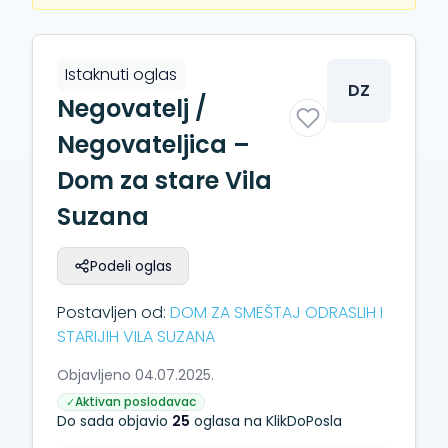
Istaknuti oglas
DZ
Negovatelj /
Negovateljica –
Dom za stare Vila
Suzana
Podeli oglas
Postavljen od:
DOM ZA SMEŠTAJ ODRASLIH I
STARIJIH VILA SUZANA
Objavljeno 04.07.2025.
Aktivan poslodavac
✓
Do sada objavio
25
oglasa na KlikDoPosla