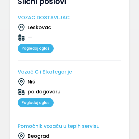
Slični poslovi
VOZAC DOSTAVLJAC
Leskovac
—
Pogledaj oglas
Vozač C i E kategorije
Niš
po dogovoru
Pogledaj oglas
Pomoćnik vozaču u tepih servisu
Beograd