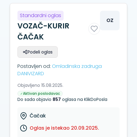
Standardni oglas
OZ
VOZAČ-KURIR
ČAČAK
Podeli oglas
Postavljen od:
Omladinska zadruga
DANIVIZARD
Objavljeno 15.08.2025.
Aktivan poslodavac
✓
Do sada objavio
857
oglasa na KlikDoPosla
Čačak
Oglas je istekao 20.09.2025.