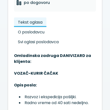
po dogovoru
Tekst oglasa
O poslodavcu
Svi oglasi poslodavca
Omladinska zadruga DANIVIZARD za
klijenta:
VOZAČ-KURIR ČAČAK
Opis posla:
Razvoz i ekspedicija pošiljki.
Radno vreme od 40 sati nedeljno.