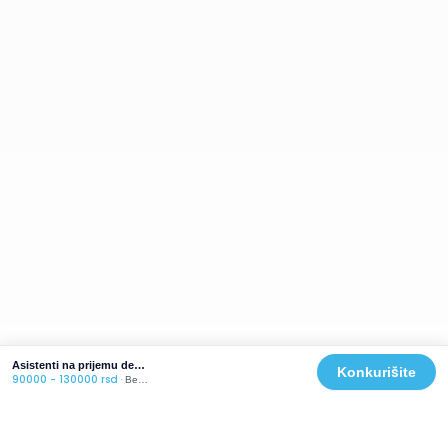
Asistenti na prijemu dece u vrtic
Konkurišite
90000 - 130000 rsd
·
Beograd