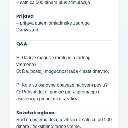
– satnica 500 dinara plus stimulacija
Prijava
– prijava putem omladinske zadruge
Danivizard
Q&A
P: Da li je moguće raditi pola radnog
vremena?
O: Da, postoji mogućnost rada 4 sata dnevno.
P: Koje su osnovne obaveze na ovom poslu?
O: Prihvat dece, pomoć pri raspremanju i
asistencija pri odlasku iz vrtića.
Sažetak oglasa:
Rad na prijemu dece u vrtiću uz satnicu od 500
dinara i fleksibilno radno vreme.