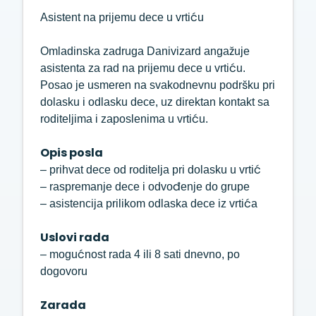
Asistent na prijemu dece u vrtiću
Omladinska zadruga Danivizard angažuje
asistenta za rad na prijemu dece u vrtiću.
Posao je usmeren na svakodnevnu podršku pri
dolasku i odlasku dece, uz direktan kontakt sa
roditeljima i zaposlenima u vrtiću.
Opis posla
– prihvat dece od roditelja pri dolasku u vrtić
– raspremanje dece i odvođenje do grupe
– asistencija prilikom odlaska dece iz vrtića
Uslovi rada
– mogućnost rada 4 ili 8 sati dnevno, po
dogovoru
Zarada