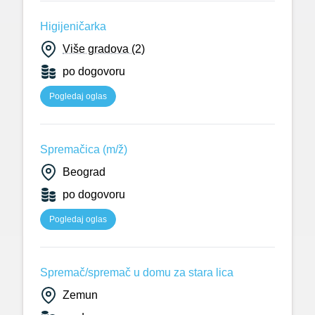
Higijeničarka
Više gradova (2)
po dogovoru
Pogledaj oglas
Spremačica (m/ž)
Beograd
po dogovoru
Pogledaj oglas
Spremač/spremač u domu za stara lica
Zemun