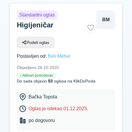
Standardni oglas
BM
Higijeničar
Podeli oglas
Postavljen od:
Beli Mehur
Objavljeno 26.10.2025.
Aktivan poslodavac
✓
Do sada objavio
53
oglasa na KlikDoPosla
Bačka Topola
Oglas je istekao 01.12.2025.
po dogovoru