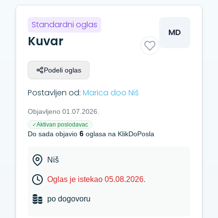
Standardni oglas
MD
Kuvar
Podeli oglas
Postavljen od:
Marica doo Niš
Objavljeno 01.07.2026.
Aktivan poslodavac
✓
6
Do sada objavio
oglasa na KlikDoPosla
Niš
Oglas je istekao 05.08.2026.
po dogovoru