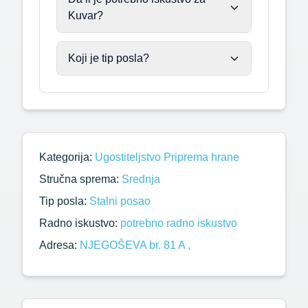
Kuvar?
Koji je tip posla?
Kategorija:
Ugostiteljstvo
Priprema hrane
Stručna sprema:
Srednja
Tip posla:
Stalni posao
Radno iskustvo:
potrebno radno iskustvo
Adresa:
NJEGOŠEVA br. 81 A ,