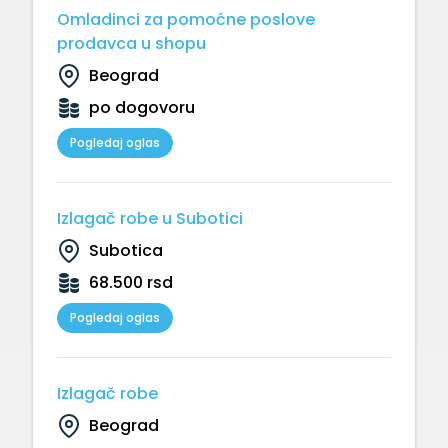
Omladinci za pomoćne poslove
prodavca u shopu
Beograd
po dogovoru
Pogledaj oglas
Izlagač robe u Subotici
Subotica
68.500 rsd
Pogledaj oglas
Izlagač robe
Beograd