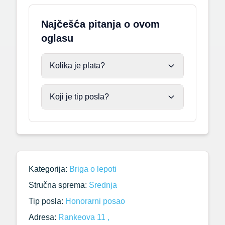
Najčešća pitanja o ovom
oglasu
Kolika je plata?
Koji je tip posla?
Kategorija:
Briga o lepoti
Stručna sprema:
Srednja
Tip posla:
Honorarni posao
Adresa:
Rankeova 11 ,