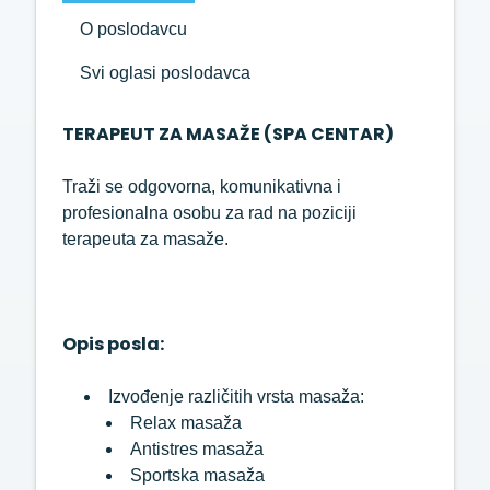
O poslodavcu
Svi oglasi poslodavca
TERAPEUT ZA MASAŽE (SPA CENTAR)
Traži se odgovorna, komunikativna i
profesionalna osobu za rad na poziciji
terapeuta za masaže.
Opis posla:
Izvođenje različitih vrsta masaža:
Relax masaža
Antistres masaža
Sportska masaža