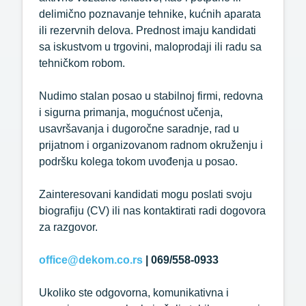
delimično poznavanje tehnike, kućnih aparata
ili rezervnih delova. Prednost imaju kandidati
sa iskustvom u trgovini, maloprodaji ili radu sa
tehničkom robom.
Nudimo stalan posao u stabilnoj firmi, redovna
i sigurna primanja, mogućnost učenja,
usavršavanja i dugoročne saradnje, rad u
prijatnom i organizovanom radnom okruženju i
podršku kolega tokom uvođenja u posao.
Zainteresovani kandidati mogu poslati svoju
biografiju (CV) ili nas kontaktirati radi dogovora
za razgovor.
office@dekom.co.rs
| 069/558-0933
Ukoliko ste odgovorna, komunikativna i