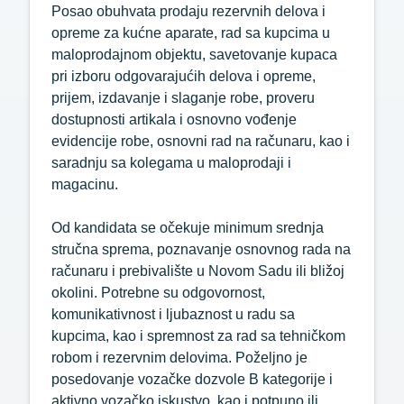
Posao obuhvata prodaju rezervnih delova i
opreme za kućne aparate, rad sa kupcima u
maloprodajnom objektu, savetovanje kupaca
pri izboru odgovarajućih delova i opreme,
prijem, izdavanje i slaganje robe, proveru
dostupnosti artikala i osnovno vođenje
evidencije robe, osnovni rad na računaru, kao i
saradnju sa kolegama u maloprodaji i
magacinu.
Od kandidata se očekuje minimum srednja
stručna sprema, poznavanje osnovnog rada na
računaru i prebivalište u Novom Sadu ili bližoj
okolini. Potrebne su odgovornost,
komunikativnost i ljubaznost u radu sa
kupcima, kao i spremnost za rad sa tehničkom
robom i rezervnim delovima. Poželjno je
posedovanje vozačke dozvole B kategorije i
aktivno vozačko iskustvo, kao i potpuno ili