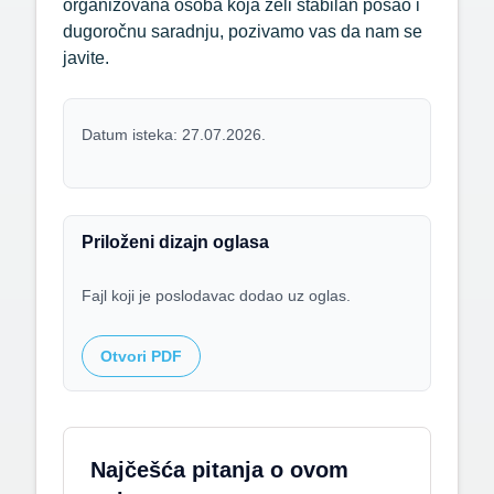
organizovana osoba koja želi stabilan posao i
dugoročnu saradnju, pozivamo vas da nam se
javite.
Datum isteka: 27.07.2026.
Priloženi dizajn oglasa
Fajl koji je poslodavac dodao uz oglas.
Otvori PDF
Najčešća pitanja o ovom