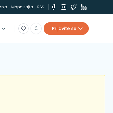
enja
Mapa sajta
RSS
Prijavite se