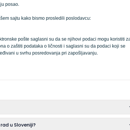
uju posao.
šem sajtu kako bismo prosledili poslodavcu:
tronske pošte saglasni su da se njihovi podaci mogu koristiti z
a o zaštiti podataka o ličnosti i saglasni su da podaci koji se
sleđivani u svrhu posredovanja pri zapošljavanju.
Da li je potrebno iskustvo za CNC Operater rad u Sloveniji?