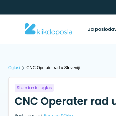
Za posloda
Oglasi
CNC Operater rad u Sloveniji
Standardni oglas
CNC Operater rad u
Postavljen od:
Partners&Orka