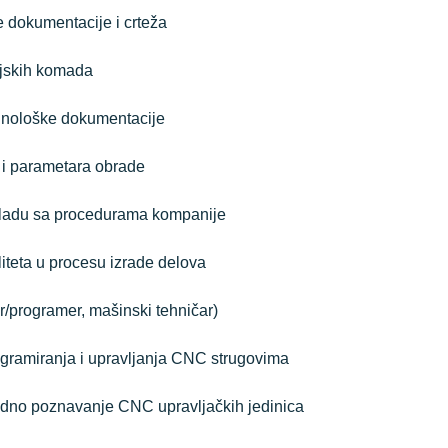
 dokumentacije i crteža
ijskih komada
tehnološke dokumentacije
a i parametara obrade
kladu sa procedurama kompanije
iteta u procesu izrade delova
/programer, mašinski tehničar)
gramiranja i upravljanja CNC strugovima
redno poznavanje CNC upravljačkih jedinica