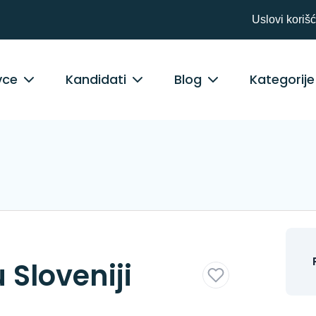
Uslovi koriš
vce
Kandidati
Blog
Kategorije
 Sloveniji