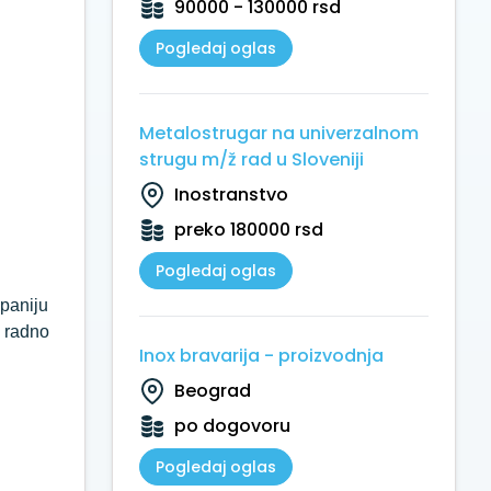
90000 - 130000 rsd
Pogledaj oglas
Metalostrugar na univerzalnom
strugu m/ž rad u Sloveniji
Inostranstvo
preko 180000 rsd
Pogledaj oglas
mpaniju
a radno
Inox bravarija - proizvodnja
Beograd
po dogovoru
Pogledaj oglas