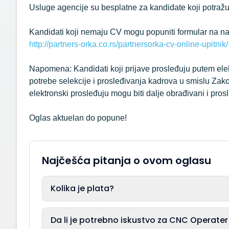
Usluge agencije su besplatne za kandidate koji potraž
Kandidati koji nemaju CV mogu popuniti formular na na
http://partners-orka.co.rs/partnersorka-cv-online-upitnik/
Napomena: Kandidati koji prijave prosleđuju putem elek
potrebe selekcije i prosleđivanja kadrova u smislu Zakon
elektronski prosleđuju mogu biti dalje obrađivani i pro
Oglas aktuelan do popune!
Najčešća pitanja o ovom oglasu
Kolika je plata?