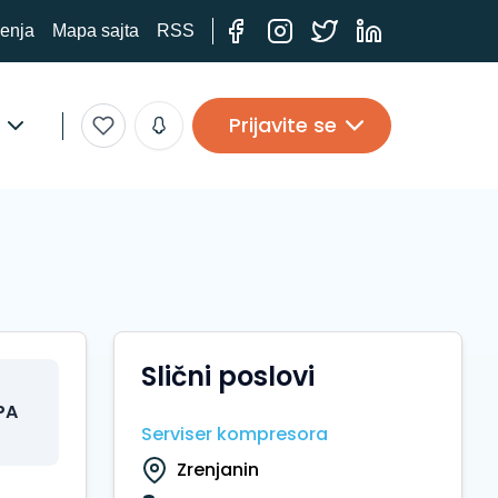
ćenja
Mapa sajta
RSS
Prijavite se
Slični poslovi
PA
Serviser kompresora
Zrenjanin