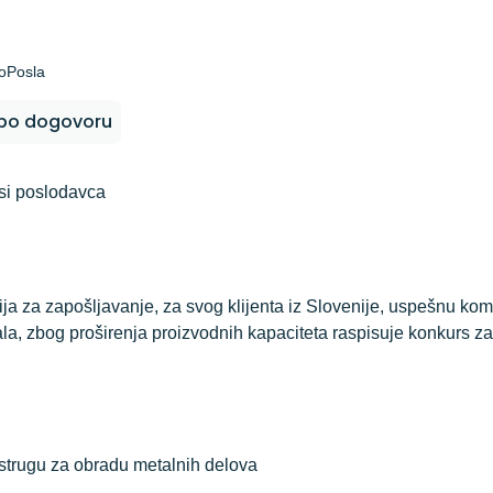
oPosla
po dogovoru
si poslodavca
ija za zapošljavanje, za svog klijenta iz Slovenije, uspešnu ko
ala, zbog proširenja proizvodnih kapaciteta raspisuje konkurs z
strugu za obradu metalnih delova