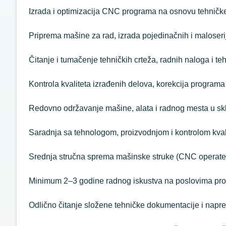
Izrada i optimizacija CNC programa na osnovu tehničke
Priprema mašine za rad, izrada pojedinačnih i maloser
Čitanje i tumačenje tehničkih crteža, radnih naloga i 
Kontrola kvaliteta izrađenih delova, korekcija program
Redovno održavanje mašine, alata i radnog mesta u s
Saradnja sa tehnologom, proizvodnjom i kontrolom kval
Srednja stručna sprema mašinske struke (CNC operater
Minimum 2–3 godine radnog iskustva na poslovima pro
Odlično čitanje složene tehničke dokumentacije i nap