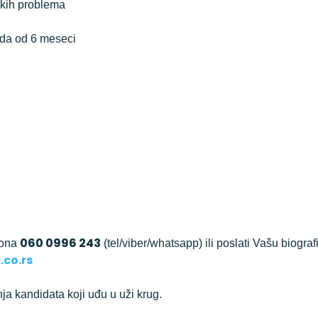
čkih problema
da od 6 meseci
060 0996 243
fona
(tel/viber/whatsapp) ili poslati Vašu biograf
co.rs
ja kandidata koji uđu u uži krug.