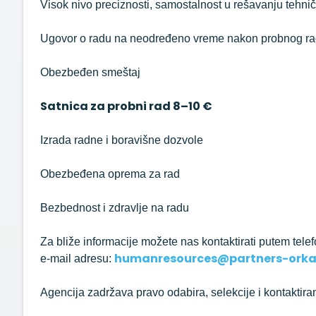
Visok nivo preciznosti, samostalnost u rešavanju tehni
Ugovor o radu na neodređeno vreme nakon probnog ra
Obezbeđen smeštaj
Satnica za probni rad 8–10 €
Izrada radne i boravišne dozvole
Obezbeđena oprema za rad
Bezbednost i zdravlje na radu
Za bliže informacije možete nas kontaktirati putem tele
humanresources@partners-orka.
e-mail adresu:
Agencija zadržava pravo odabira, selekcije i kontaktiran