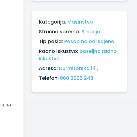
Kategorija:
Mašinstvo
Stručna sprema:
Srednja
Tip posla:
Posao na odredjeno
Radno iskustvo:
pozeljno radno
iskustvo
Adresa:
Durmitorska 14 ,
Telefon:
060 0996 243
iju na