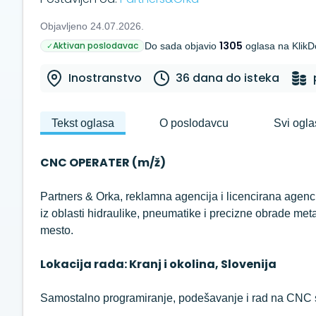
Objavljeno 24.07.2026.
1305
Aktivan poslodavac
✓
Do sada objavio
oglasa na KlikD
Inostranstvo
36 dana do isteka
Tekst oglasa
O poslodavcu
Svi ogla
CNC OPERATER (m/ž)
Partners & Orka, reklamna agencija i licencirana agenc
iz oblasti hidraulike, pneumatike i precizne obrade met
mesto.
Lokacija rada: Kranj i okolina, Slovenija
Samostalno programiranje, podešavanje i rad na CNC 