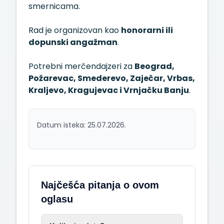
smernicama.
Rad je organizovan kao
honorarni ili
dopunski angažman
.
Potrebni merčendajzeri za
Beograd,
Požarevac, Smederevo, Zaječar, Vrbas,
Kraljevo, Kragujevac i Vrnjačku Banju
.
Datum isteka: 25.07.2026.
Najčešća pitanja o ovom
oglasu