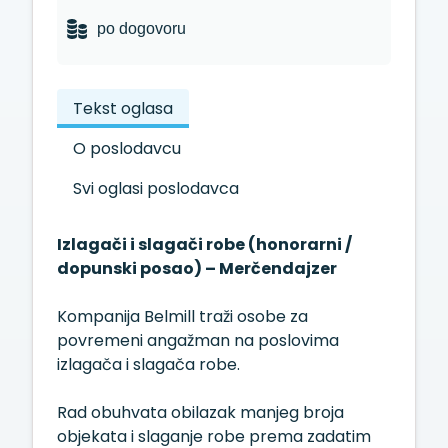
po dogovoru
Tekst oglasa
O poslodavcu
Svi oglasi poslodavca
Izlagači i slagači robe (honorarni /
dopunski posao) – Merčendajzer
Kompanija Belmill traži osobe za
povremeni angažman na poslovima
izlagača i slagača robe.
Rad obuhvata obilazak manjeg broja
objekata i slaganje robe prema zadatim