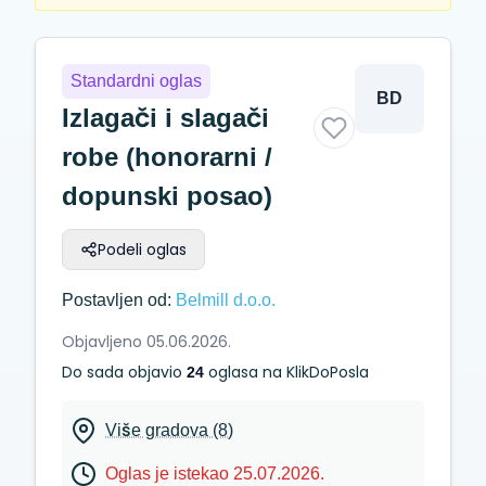
Standardni oglas
BD
Izlagači i slagači
robe (honorarni /
dopunski posao)
Podeli oglas
Postavljen od:
Belmill d.o.o.
Objavljeno 05.06.2026.
Do sada objavio
oglasa na KlikDoPosla
24
Više gradova (8)
Oglas je istekao 25.07.2026.