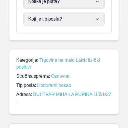
Kolika je plata?
Koji je tip posla?
Kategorija:
Trgovina na malo
Lakši fizički
poslovi
Stručna sprema:
Osnovna
Tip posla:
Honorarni posao
Adresa:
BULEVAR MIHAILA PUPINA 10Ž/1/37
,