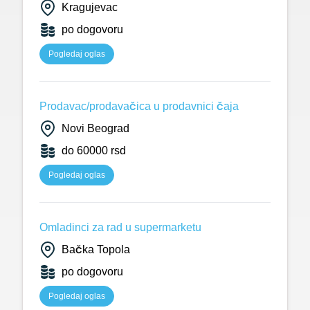
Kragujevac
po dogovoru
Pogledaj oglas
Prodavac/prodavačica u prodavnici čaja
Novi Beograd
do 60000 rsd
Pogledaj oglas
Omladinci za rad u supermarketu
Bačka Topola
po dogovoru
Pogledaj oglas