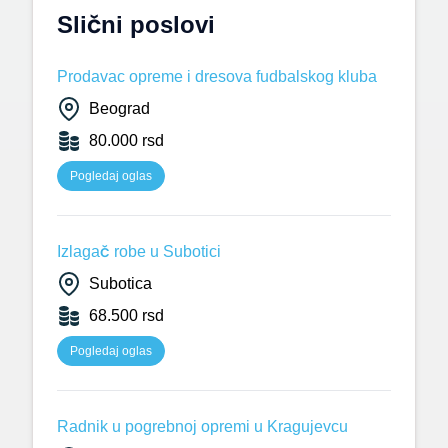
Slični poslovi
Prodavac opreme i dresova fudbalskog kluba
Beograd
80.000 rsd
Pogledaj oglas
Izlagač robe u Subotici
Subotica
68.500 rsd
Pogledaj oglas
Radnik u pogrebnoj opremi u Kragujevcu