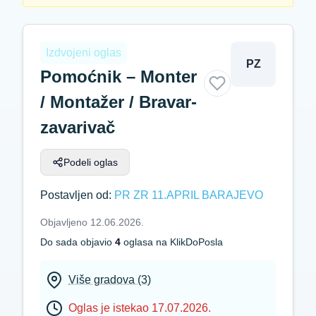
Izdvojeni oglas
PZ
Pomoćnik – Monter
/ Montažer / Bravar-
zavarivač
Podeli oglas
Postavljen od:
PR ZR 11.APRIL BARAJEVO
Objavljeno 12.06.2026.
Do sada objavio
4
oglasa na KlikDoPosla
Više gradova (3)
Oglas je istekao 17.07.2026.