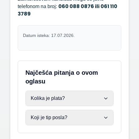
060 088 0876 ili 061 110
telefonom na broj:
3789
Datum isteka: 17.07.2026.
Najčešća pitanja o ovom
oglasu
Kolika je plata?
Koji je tip posla?