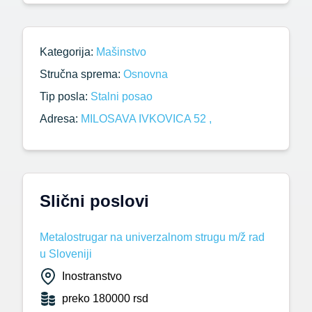
Kategorija:
Mašinstvo
Stručna sprema:
Osnovna
Tip posla:
Stalni posao
Adresa:
MILOSAVA IVKOVICA 52 ,
Slični poslovi
Metalostrugar na univerzalnom strugu m/ž rad
u Sloveniji
Inostranstvo
preko 180000 rsd