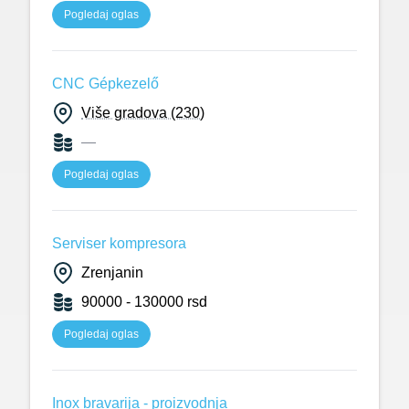
Pogledaj oglas
CNC Gépkezelő
Više gradova (230)
—
Pogledaj oglas
Serviser kompresora
Zrenjanin
90000 - 130000 rsd
Pogledaj oglas
Inox bravarija - proizvodnja