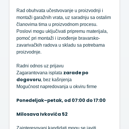
Rad obuhvata učestvovanje u proizvodnji i
montaži garažnih vrata, uz saradnju sa ostalim
članovima tima u proizvodnom procesu.
Poslovi mogu uključivati pripremu materijala,
pomoć pri montaži i izvođenje bravarsko-
zavarivačkih radova u skladu sa potrebama
proizvodnje.
Radni odnos uz prijavu
zarade po
Zagarantovana isplata
dogovoru
, bez kašnjenja
Mogućnost napredovanja u okviru firme
Ponedeljak–petak, od 07:00 do 17:00
Milosava Ivkovića 52
Zainteresovani kandidati mogu se javiti