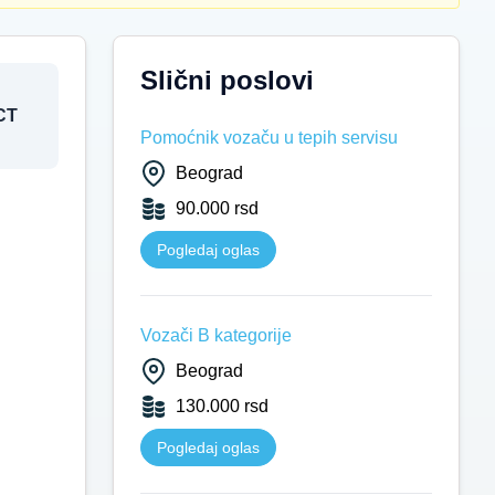
Slični poslovi
CT
Pomoćnik vozaču u tepih servisu
Beograd
90.000 rsd
Pogledaj oglas
Vozači B kategorije
Beograd
130.000 rsd
Pogledaj oglas