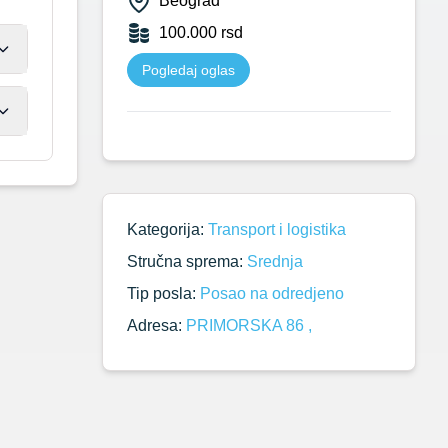
Beograd
100.000 rsd
Pogledaj oglas
Kategorija:
Transport i logistika
Stručna sprema:
Srednja
Tip posla:
Posao na odredjeno
Adresa:
PRIMORSKA 86 ,