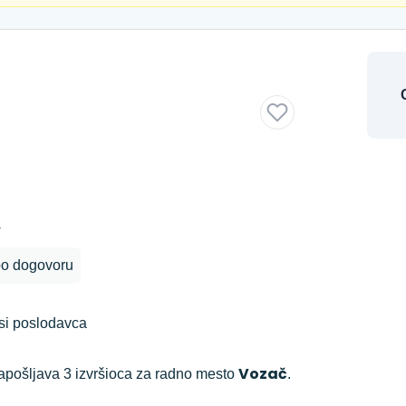
a
po dogovoru
si poslodavca
Vozač
apošljava 3 izvršioca za radno mesto
.