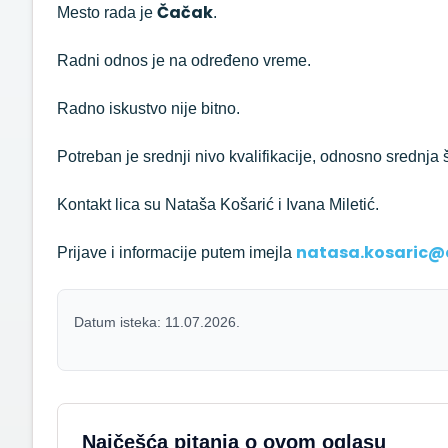
Čačak
Mesto rada je
.
Radni odnos je na određeno vreme.
Radno iskustvo nije bitno.
Potreban je srednji nivo kvalifikacije, odnosno srednja 
Kontakt lica su Nataša Košarić i Ivana Miletić.
natasa.kosaric@c
Prijave i informacije putem imejla
Datum isteka: 11.07.2026.
Najčešća pitanja o ovom oglasu