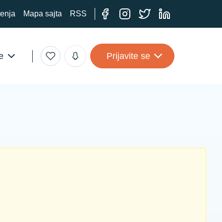
ćenja
Mapa sajta
RSS
e
Prijavite se