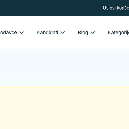
Uslovi koriš
lodavce
Kandidati
Blog
Kategorij