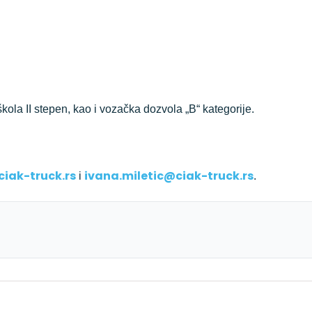
škola II stepen, kao i vozačka dozvola „B“ kategorije.
iak-truck.rs
ivana.miletic@ciak-truck.rs
i
.