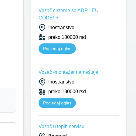
Vozač cisterne sa ADR I EU
CODE95
Inostranstvo
preko 180000 rsd
Pogledaj oglas
Vozač -montažer nameštaja
Inostranstvo
preko 180000 rsd
Pogledaj oglas
Vozač u tepih servisu