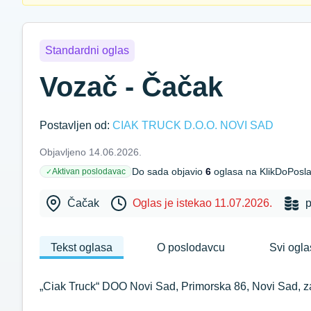
Standardni oglas
Vozač - Čačak
Postavljen od:
CIAK TRUCK D.O.O. NOVI SAD
Objavljeno 14.06.2026.
Do sada objavio
6
oglasa na KlikDoPosl
Aktivan poslodavac
✓
Čačak
Oglas je istekao 11.07.2026.
Tekst oglasa
O poslodavcu
Svi ogla
„Ciak Truck“ DOO Novi Sad, Primorska 86, Novi Sad, z