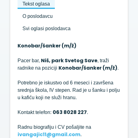
Tekst oglasa
O poslodavcu
Svi oglasi poslodavca
Konobar/šanker (m/ž)
Niš, park Svetog Save
Pacer bar,
, traži
Konobar/šanker (m/ž)
radnike na poziciji
.
Potrebno je iskustvo od 6 meseci i završena
srednja škola, IV stepen. Rad je u šanku i polju
u kafiću koji ne služi hranu.
063 8028 227
Kontakt telefon:
.
Radnu biografiju i CV pošaljite na
ivangajic11@gmail.com
.