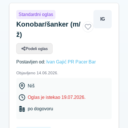
Standardni oglas
IG
Konobar/šanker (m/
ž)
Podeli oglas
Postavljen od:
Ivan Gajić PR Pacer Bar
Objavljeno 14.06.2026.
Niš
Oglas je istekao 19.07.2026.
po dogovoru