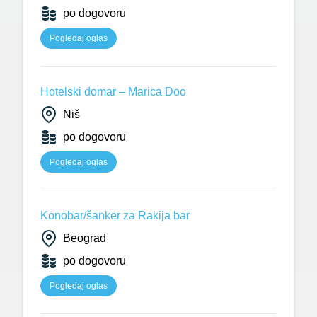
po dogovoru
Pogledaj oglas
Hotelski domar – Marica Doo
Niš
po dogovoru
Pogledaj oglas
Konobar/šanker za Rakija bar
Beograd
po dogovoru
Pogledaj oglas