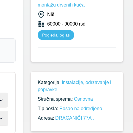
montažu drvenih kuća
Niš
60000 - 90000 rsd
Pogledaj oglas
Kategorija:
Instalacije, održavanje i
popravke
Stručna sprema:
Osnovna
Tip posla:
Posao na odredjeno
Adresa:
DRAGANIĆI 77A ,