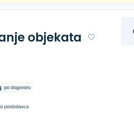
anje objekata
po dogovoru
si poslodavca