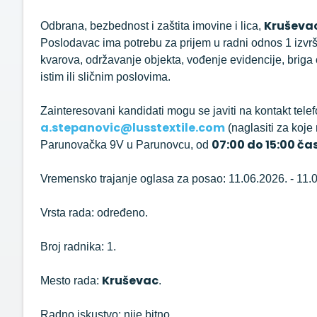
Kruševa
Odbrana, bezbednost i zaštita imovine i lica,
Poslodavac ima potrebu za prijem u radni odnos 1 izvrš
kvarova, održavanje objekta, vođenje evidencije, briga
istim ili sličnim poslovima.
Zainteresovani kandidati mogu se javiti na kontakt tele
a.stepanovic@lusstextile.com
(naglasiti za koje
07:00 do 15:00 č
Parunovačka 9V u Parunovcu, od
Vremensko trajanje oglasa za posao: 11.06.2026. - 11.
Vrsta rada: određeno.
Broj radnika: 1.
Kruševac
Mesto rada:
.
Radno iskustvo: nije bitno.