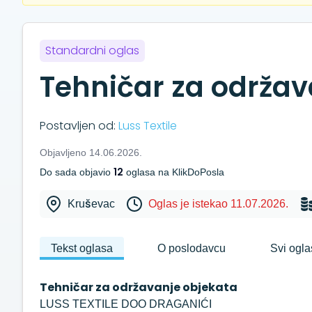
Standardni oglas
Tehničar za održav
Postavljen od:
Luss Textile
Objavljeno 14.06.2026.
12
Do sada objavio
oglasa na KlikDoPosla
Kruševac
Oglas je istekao 11.07.2026.
Tekst oglasa
O poslodavcu
Svi ogla
Tehničar za održavanje objekata
LUSS TEXTILE DOO DRAGANIĆI