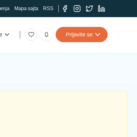
ćenja
Mapa sajta
RSS
e
Prijavite se