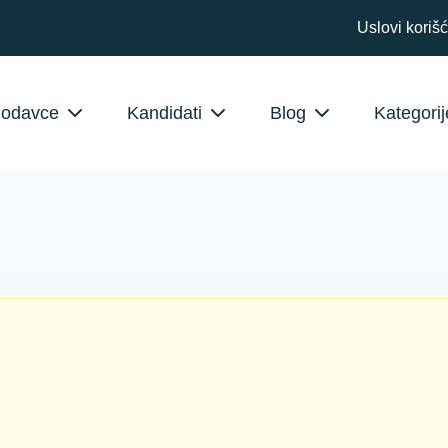
Uslovi koriš
lodavce
Kandidati
Blog
Kategorij