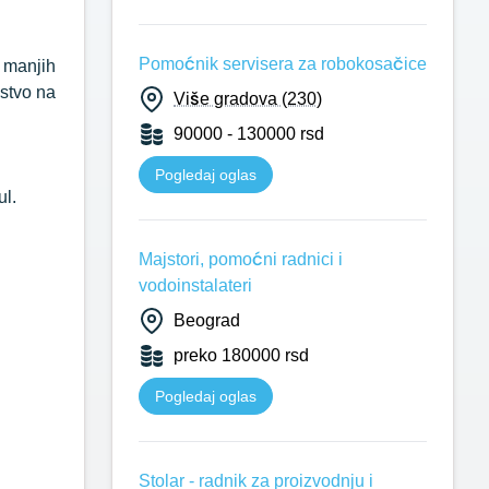
Pomoćnik servisera za robokosačice
e manjih
ustvo na
Više gradova (230)
90000 - 130000 rsd
Pogledaj oglas
ul.
Majstori, pomoćni radnici i
vodoinstalateri
Beograd
preko 180000 rsd
Pogledaj oglas
Stolar - radnik za proizvodnju i