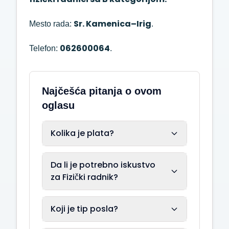
Sr. Kamenica–Irig
Mesto rada:
.
062600064
Telefon:
.
Najčešća pitanja o ovom
oglasu
Kolika je plata?
Da li je potrebno iskustvo
za Fizički radnik?
Koji je tip posla?