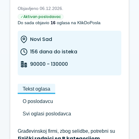
Objavljeno 06.12.2026.
Aktivan poslodavac
✓
Do sada objavio
16
oglasa na KlikDoPosla
Novi Sad
156 dana do isteka
90000 - 130000
Tekst oglasa
O poslodavcu
Svi oglasi poslodavca
Građevinskoj firmi, zbog selidbe, potrebni su
fizički radnici sa B kategorijom.