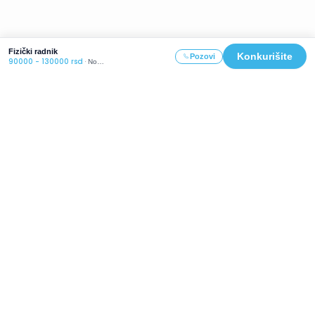
Fizički radnik
Konkurišite
Pozovi
90000 - 130000 rsd
·
Novi Sad
Već 16 godina naše usluge koriste hiljade zadovoljnih
poslodavaca.