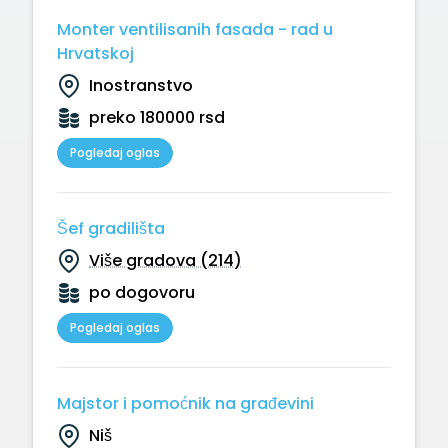
Monter ventilisanih fasada - rad u
Hrvatskoj
Inostranstvo
preko 180000 rsd
Pogledaj oglas
Šef gradilišta
Više gradova (214)
po dogovoru
Pogledaj oglas
Majstor i pomoćnik na građevini
Niš