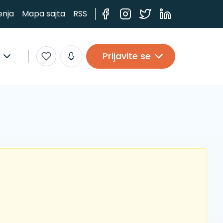
enja
Mapa sajta
RSS
Prijavite se