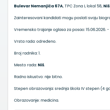
Bulevar Nemanjića 67A
, TPC Zona I, lokal 58,
Niš
Zainteresovani kandidati mogu poslati svoju biogr
Vremensko trajanje oglasa za posao: 15.06.2026. - 
Vrsta rada: određeno.
Broj radnika: 1.
Mesto rada:
Niš
.
Radno iskustvo: nije bitno.
Stepen obrazovanja: srednja škola IV stepen (4 go
Obrazovanje: medicina.