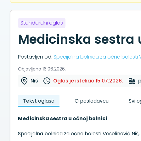
Standardni oglas
Medicinska sestra u
Postavljen od:
Specijalna bolnica za očne bolesti V
Objavljeno 16.06.2026.
Niš
Oglas je istekao 15.07.2026.
Tekst oglasa
O poslodavcu
Svi 
Medicinska sestra u očnoj bolnici
Specijalna bolnica za očne bolesti Veselinović Niš,