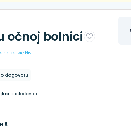
 očnoj bolnici
eselinović Niš
po dogovoru
oglasi poslodavca
Niš
.