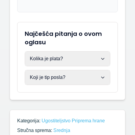
Najčešća pitanja o ovom
oglasu
Kolika je plata?
Koji je tip posla?
Kategorija:
Ugostiteljstvo
Priprema hrane
Stručna sprema:
Srednja