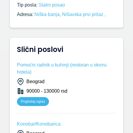
Tip posla:
Stalni posao
Adresa:
Niška banja, Nišavska prvi prilaz ,
Slični poslovi
Pomoćni radnik u kuhinji (restoran u okviru
hotela)
Beograd
90000 - 130000 rsd
Pogledaj oglas
Konobar/Konobarica