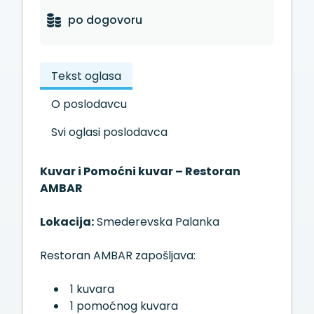
po dogovoru
Tekst oglasa
O poslodavcu
Svi oglasi poslodavca
Kuvar i Pomoćni kuvar – Restoran
AMBAR
Lokacija:
Smederevska Palanka
Restoran AMBAR zapošljava:
1 kuvara
1 pomoćnog kuvara