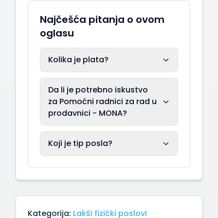
Najčešća pitanja o ovom
oglasu
Kolika je plata?
Da li je potrebno iskustvo
za Pomoćni radnici za rad u
prodavnici - MONA?
Koji je tip posla?
Kategorija:
Lakši fizički poslovi