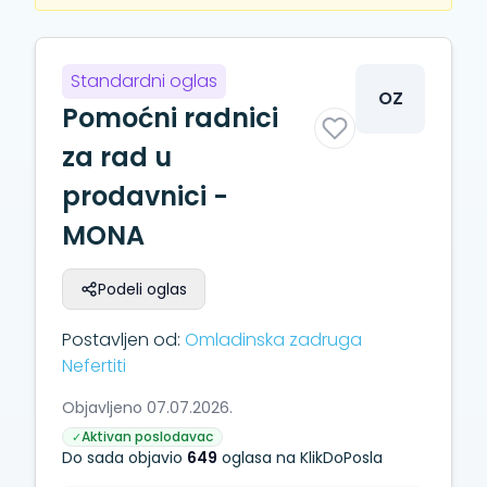
Standardni oglas
OZ
Pomoćni radnici
za rad u
prodavnici -
MONA
Podeli oglas
Postavljen od:
Omladinska zadruga
Nefertiti
Objavljeno 07.07.2026.
Aktivan poslodavac
✓
Do sada objavio
649
oglasa na KlikDoPosla