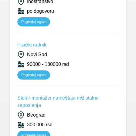
Inostranstvo
po dogovoru
Pogledaj oglas
Fizički radnik
Novi Sad
90000 - 130000 rsd
Pogledaj oglas
Stolar-montažer nameštaja m/ž stalno
zaposlenja
Beograd
300.000 rsd
Pogledaj oglas