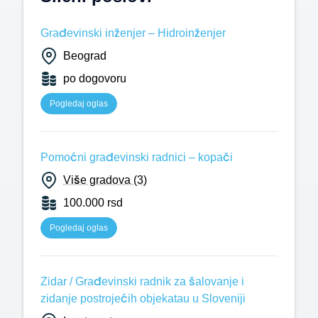
Građevinski inženjer – Hidroinženjer
Beograd
po dogovoru
Pogledaj oglas
Pomoćni građevinski radnici – kopači
Više gradova (3)
100.000 rsd
Pogledaj oglas
Zidar / Građevinski radnik za šalovanje i
zidanje postrojećih objekatau u Sloveniji