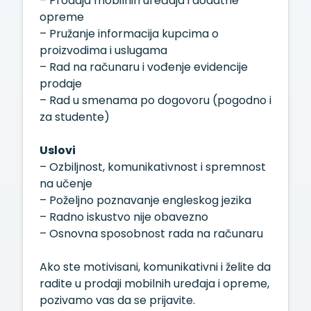
– Prodaja mobilnih uređaja i dodatne
opreme
– Pružanje informacija kupcima o
proizvodima i uslugama
– Rad na računaru i vođenje evidencije
prodaje
– Rad u smenama po dogovoru (pogodno i
za studente)
Uslovi
– Ozbiljnost, komunikativnost i spremnost
na učenje
– Poželjno poznavanje engleskog jezika
– Radno iskustvo nije obavezno
– Osnovna sposobnost rada na računaru
Ako ste motivisani, komunikativni i želite da
radite u prodaji mobilnih uređaja i opreme,
pozivamo vas da se prijavite.