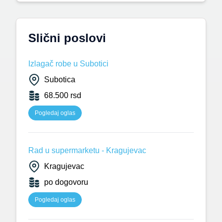
Slični poslovi
Izlagač robe u Subotici
Subotica
68.500 rsd
Pogledaj oglas
Rad u supermarketu - Kragujevac
Kragujevac
po dogovoru
Pogledaj oglas