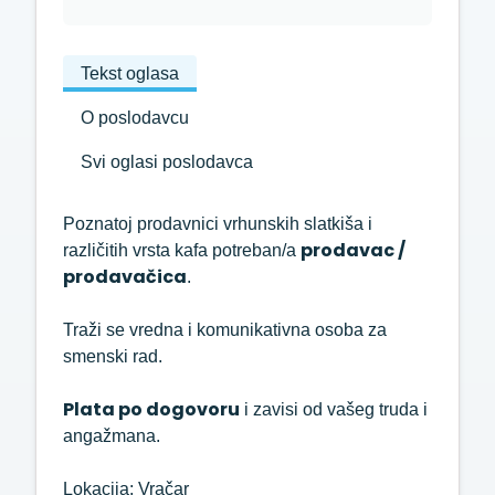
Tekst oglasa
O poslodavcu
Svi oglasi poslodavca
Poznatoj prodavnici vrhunskih slatkiša i
prodavac /
različitih vrsta kafa potreban/a
prodavačica
.
Traži se vredna i komunikativna osoba za
smenski rad.
Plata po dogovoru
i zavisi od vašeg truda i
angažmana.
Lokacija: Vračar