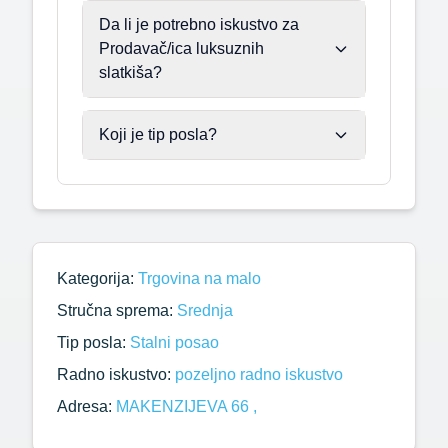
Da li je potrebno iskustvo za
Prodavač/ica luksuznih
slatkiša?
Koji je tip posla?
Kategorija:
Trgovina na malo
Stručna sprema:
Srednja
Tip posla:
Stalni posao
Radno iskustvo:
pozeljno radno iskustvo
Adresa:
MAKENZIJEVA 66 ,