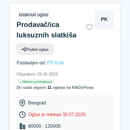
Istaknuti oglas
PK
Prodavač/ica
luksuznih slatkiša
Podeli oglas
Postavljen od:
PR Koki
Objavljeno 25.06.2026.
Aktivan poslodavac
✓
Do sada objavio
11
oglasa na KlikDoPosla
Beograd
Oglas je istekao 30.07.2026.
80000 - 120000