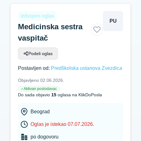
Izdvojeni oglas
PU
Medicinska sestra
vaspitač
Podeli oglas
Postavljen od:
Predškolska ustanova Zvezdica
Objavljeno 02.06.2026.
Aktivan poslodavac
✓
Do sada objavio
15
oglasa na KlikDoPosla
Beograd
Oglas je istekao 07.07.2026.
po dogovoru