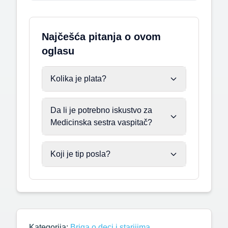
Najčešća pitanja o ovom
oglasu
Kolika je plata?
Da li je potrebno iskustvo za
Medicinska sestra vaspitač?
Koji je tip posla?
Kategorija:
Briga o deci i starijima