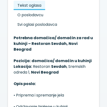
Tekst oglasa
O poslodavcu
Svi oglasi poslodavca
Potrebna domaćica/ domaćin za rad u
kuhinji – Restoran Sevdah, Novi
Beograd
Pozicija:
domaćica/ domaćin u kuhinji
Lokacija:
Restoran
Sevdah
, Sremskih
odreda 1,
Novi Beograd
Opis posla:
• Priprema i spremanje jela
• Održavanje higijene u kuhinji