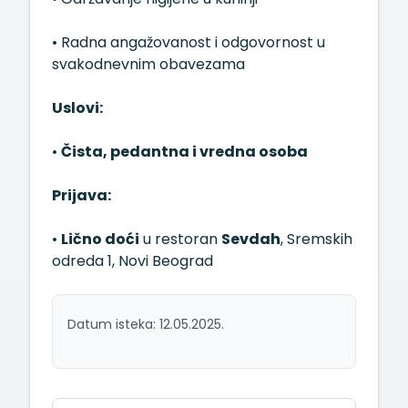
• Radna angažovanost i odgovornost u
svakodnevnim obavezama
Uslovi:
•
Čista, pedantna i vredna osoba
Prijava:
•
Lično doći
u restoran
Sevdah
, Sremskih
odreda 1, Novi Beograd
Datum isteka: 12.05.2025.