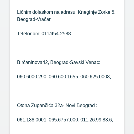
Ličnim dolaskom na adresu: Kneginje Zorke 5,
Beograd-Vračar
Telefonom: 011/454-2588
Birčaninova42, Beograd-Savski Venac:
060.6000.290; 060.600.1655: 060.625.0008,
Otona Zupančića 32a- Novi Beograd :
061.188.0001; 065.6757.000; 011.26.99.88.6,