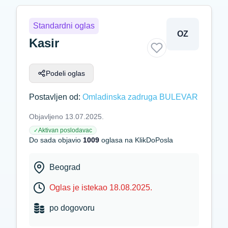
Standardni oglas
OZ
Kasir
Podeli oglas
Postavljen od:
Omladinska zadruga BULEVAR
Objavljeno 13.07.2025.
Aktivan poslodavac
✓
Do sada objavio
1009
oglasa na KlikDoPosla
Beograd
Oglas je istekao 18.08.2025.
po dogovoru