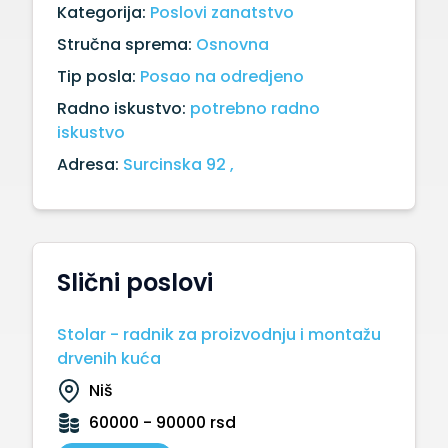
Kategorija:
Poslovi zanatstvo
Stručna sprema:
Osnovna
Tip posla:
Posao na odredjeno
Radno iskustvo:
potrebno radno
iskustvo
Adresa:
Surcinska 92 ,
Slični poslovi
Stolar - radnik za proizvodnju i montažu
drvenih kuća
Niš
60000 - 90000 rsd