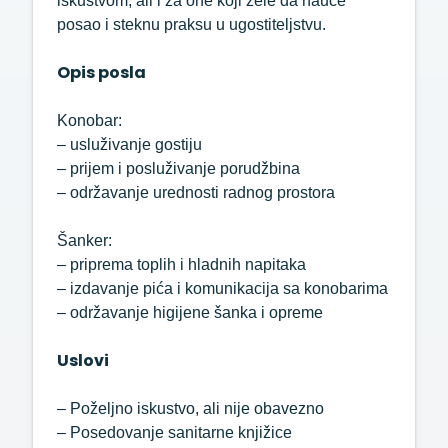
iskustvom, ali i za one koji žele da nauče
posao i steknu praksu u ugostiteljstvu.
Opis posla
Konobar:
– usluživanje gostiju
– prijem i posluživanje porudžbina
– održavanje urednosti radnog prostora
Šanker:
– priprema toplih i hladnih napitaka
– izdavanje pića i komunikacija sa konobarima
– održavanje higijene šanka i opreme
Uslovi
– Poželjno iskustvo, ali nije obavezno
– Posedovanje sanitarne knjižice