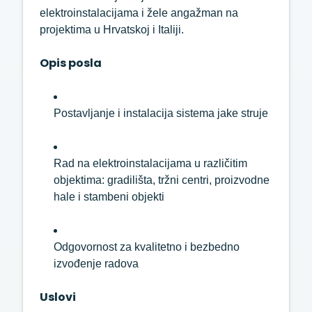
elektroinstalacijama
i
žele
angažman
na
projektima
u
Hrvatskoj
i
Italiji.
Opis
posla
Postavljanje
i
instalacija
sistema
jake
struje
Rad
na
elektroinstalacijama
u
različitim
objektima:
gradilišta,
tržni
centri,
proizvodne
hale
i
stambeni
objekti
Odgovornost
za
kvalitetno
i
bezbedno
izvođenje
radova
Uslovi