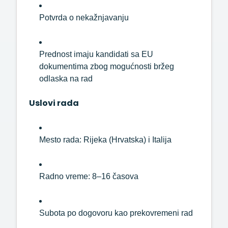
Potvrda
o
nekažnjavanju
Prednost
imaju
kandidati
sa
EU
dokumentima
zbog
mogućnosti
bržeg
odlaska
na
rad
Uslovi
rada
Mesto
rada:
Rijeka (
Hrvatska)
i
Italija
Radno
vreme:
8–
16
časova
Subota
po
dogovoru
kao
prekovremeni
rad