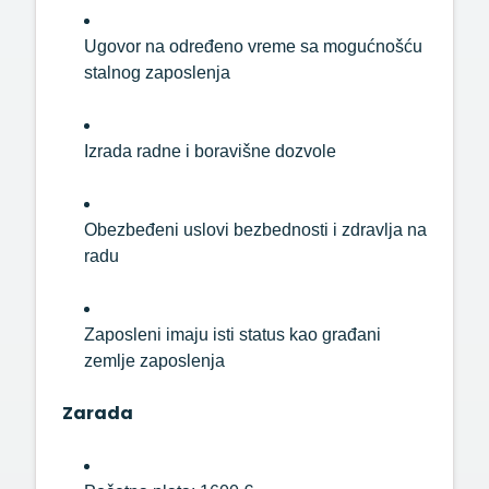
Ugovor
na
određeno
vreme
sa
mogućnošću
stalnog
zaposlenja
Izrada
radne
i
boravišne
dozvole
Obezbeđeni
uslovi
bezbednosti
i
zdravlja
na
radu
Zaposleni
imaju
isti
status
kao
građani
zemlje
zaposlenja
Zarada