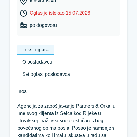
Inostranstvo
Oglas je istekao 15.07.2026.
po dogovoru
Tekst oglasa
O poslodavcu
Svi oglasi poslodavca
inos
Agencija
za
zapošljavanje
Partners &
Orka,
u
ime
svog
klijenta
iz
Selca
kod
Rijeke
u
Hrvatskoj,
traži
iskusne
električare
zbog
povećanog
obima
posla.
Posao
je
namenjen
kandidatima
koji
imaju
iskustva
u
radu
sa