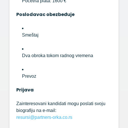
Početna
plata:
1600 €
Poslodavac
obezbeđuje
Smeštaj
Dva
obroka
tokom
radnog
vremena
Prevoz
Prijava
Zainteresovani
kandidati
mogu
poslati
svoju
biografiju
na
e-
mail:
resursi@
partners-
orka.
co.
rs