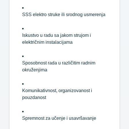
SSS
elektro
struke
ili
srodnog
usmerenja
Iskustvo
u
radu
sa
jakom
strujom
i
električnim
instalacijama
Sposobnost
rada
u
različitim
radnim
okruženjima
Komunikativnost,
organizovanost
i
pouzdanost
Spremnost
za
učenje
i
usavršavanje