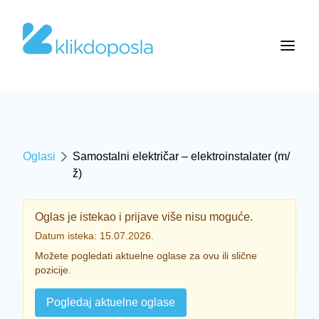
Oglasi
Samostalni električar – elektroinstalater (m/
ž)
Oglas je istekao i prijave više nisu moguće.
Datum isteka: 15.07.2026.
Možete pogledati aktuelne oglase za ovu ili slične
pozicije.
Pogledaj aktuelne oglase