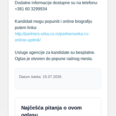
Dodatne
informacije
dostupne
su
na
telefonu:
+
381
60
3299934
Kandidati
mogu
popuniti
i
online
biografiju
putem
linka:
http://
partners-
orka.
co.
rs/
partnersorka-
cv-
online-
upitnik/
Usluge
agencije
za
kandidate
su
besplatne.
Oglas
je
otvoren
do
popune
radnog
mesta.
Datum isteka: 15.07.2026.
Najčešća pitanja o ovom
oglasu