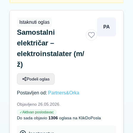
Istaknuti oglas
PA
Samostalni
električar –
elektroinstalater (m/
ž)
Podeli oglas
Postavljen od:
Partners&Orka
Objavljeno 26.05.2026.
Aktivan poslodavac
✓
Do sada objavio
1306
oglasa na KlikDoPosla