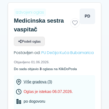
Izdvojeni oglas
PD
Medicinska sestra
vaspitač
Podeli oglas
Postavljen od:
PU Dečija Kuća Bubamarica
Objavljeno 01.06.2026.
Do sada objavio
3
oglasa na KlikDoPosla
Više gradova (3)
Oglas je istekao 06.07.2026.
po dogovoru