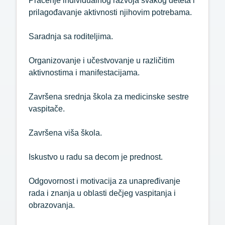
Praćenje individualnog razvoja svakog deteta i
prilagođavanje aktivnosti njihovim potrebama.
Saradnja sa roditeljima.
Organizovanje i učestvovanje u različitim
aktivnostima i manifestacijama.
Završena srednja škola za medicinske sestre
vaspitače.
Završena viša škola.
Iskustvo u radu sa decom je prednost.
Odgovornost i motivacija za unapređivanje
rada i znanja u oblasti dečjeg vaspitanja i
obrazovanja.