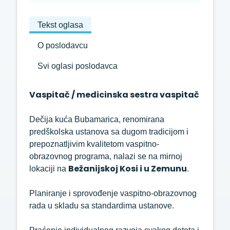
Tekst oglasa
O poslodavcu
Svi oglasi poslodavca
Vaspitač / medicinska sestra vaspitač
Dečija kuća Bubamarica, renomirana
predškolska ustanova sa dugom tradicijom i
prepoznatljivim kvalitetom vaspitno-
obrazovnog programa, nalazi se na mirnoj
Bežanijskoj Kosi i u Zemunu
lokaciji na
.
Planiranje i sprovođenje vaspitno-obrazovnog
rada u skladu sa standardima ustanove.