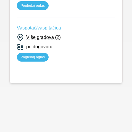
Pogledaj oglas
Vaspotač/vaspitačica
Više gradova (2)
po dogovoru
Pogledaj oglas