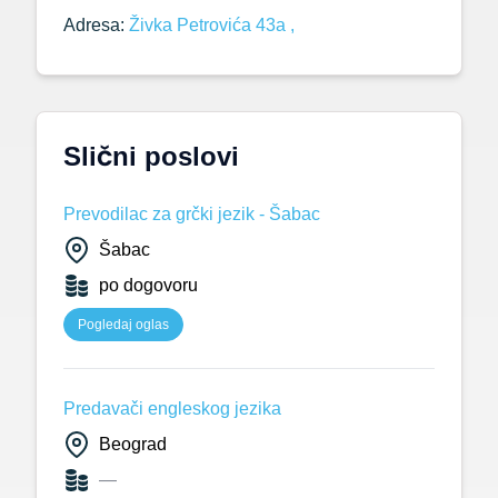
Adresa:
Živka Petrovića 43a ,
Slični poslovi
Prevodilac za grčki jezik - Šabac
Šabac
po dogovoru
Pogledaj oglas
Predavači engleskog jezika
Beograd
—