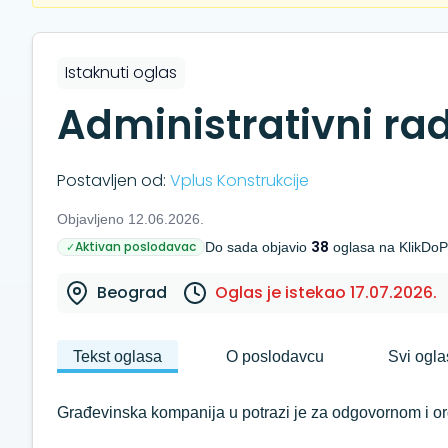
Istaknuti oglas
Administrativni ra
Postavljen od:
Vplus Konstrukcije
Objavljeno 12.06.2026.
38
Aktivan poslodavac
✓
Do sada objavio
oglasa na KlikDoP
Beograd
Oglas je istekao 17.07.2026.
Tekst oglasa
O poslodavcu
Svi ogla
Građevinska kompanija u potrazi je za odgovornom i o