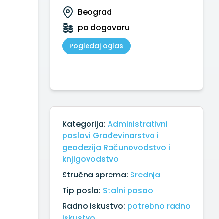
Beograd
po dogovoru
Pogledaj oglas
Kategorija:
Administrativni
poslovi
Građevinarstvo i
geodezija
Računovodstvo i
knjigovodstvo
Stručna sprema:
Srednja
Tip posla:
Stalni posao
Radno iskustvo:
potrebno radno
iskustvo