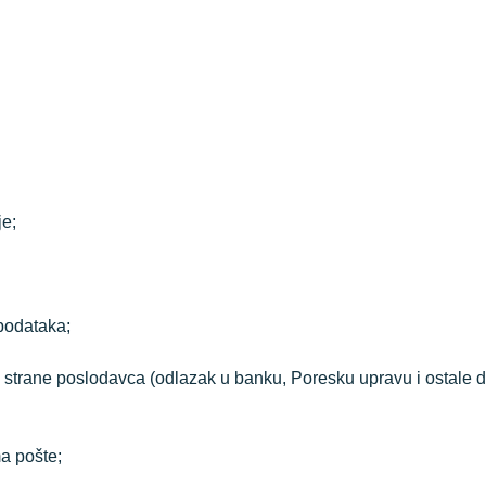
je;
podataka;
 strane poslodavca (odlazak u banku, Poresku upravu i ostale 
ma pošte;