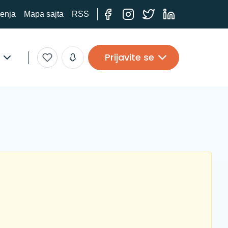
ćenja
Mapa sajta
RSS
Prijavite se