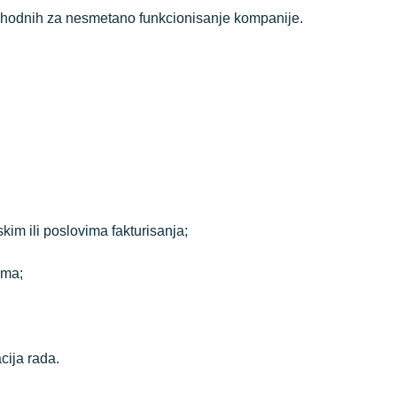
ophodnih za nesmetano funkcionisanje kompanije.
im ili poslovima fakturisanja;
ama;
cija rada.