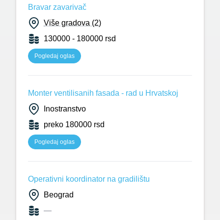
Bravar zavarivač
Više gradova (2)
130000 - 180000 rsd
Pogledaj oglas
Monter ventilisanih fasada - rad u Hrvatskoj
Inostranstvo
preko 180000 rsd
Pogledaj oglas
Operativni koordinator na gradilištu
Beograd
—