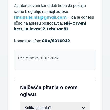
Zainteresovani kandidati treba da pošalju
radnu biografiju na mejl adresu
finansije.nis@gmail.com
ili da je odnesu
Niš-Crveni
lično na adresu poslodavca,
krst, Bulevar 12. februar 91
.
064/8975030
Kontakt telefon:
.
Datum isteka: 11.07.2026.
Najčešća pitanja o ovom
oglasu
Kolika je plata?