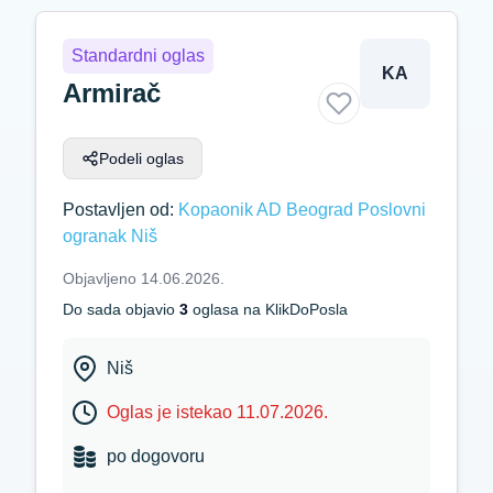
Standardni oglas
KA
Armirač
Podeli oglas
Postavljen od:
Kopaonik AD Beograd Poslovni
ogranak Niš
Objavljeno 14.06.2026.
Do sada objavio
3
oglasa na KlikDoPosla
Niš
Oglas je istekao 11.07.2026.
po dogovoru