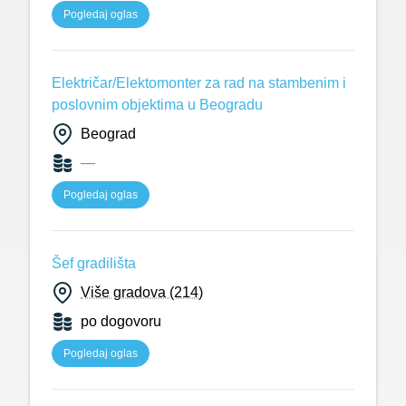
Pogledaj oglas
Električar/Elektomonter za rad na stambenim i
poslovnim objektima u Beogradu
Beograd
—
Pogledaj oglas
Šef gradilišta
Više gradova (214)
po dogovoru
Pogledaj oglas