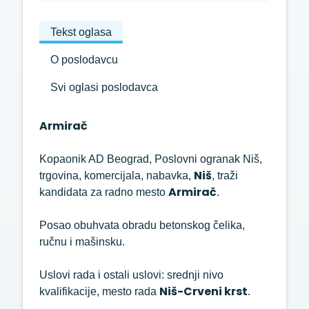
Tekst oglasa
O poslodavcu
Svi oglasi poslodavca
Armirač
Kopaonik AD Beograd, Poslovni ogranak Niš,
Niš
trgovina, komercijala, nabavka,
, traži
Armirač
kandidata za radno mesto
.
Posao obuhvata obradu betonskog čelika,
ručnu i mašinsku.
Uslovi rada i ostali uslovi: srednji nivo
Niš-Crveni krst
kvalifikacije, mesto rada
.